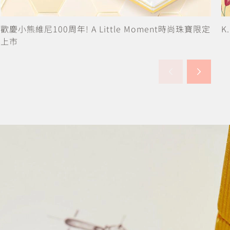
K.UNO忠孝旗艦店限定✧小熊維尼主題珠寶訂製體驗會
K