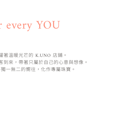
r every YOU
著溫暖光芒的 K.UNO 店鋪。
客到來，帶著只屬於自己的心意與想像。
，將獨一無二的嚮往，化作專屬珠寶。