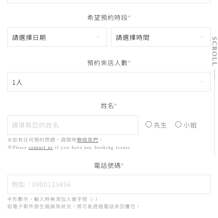
希望預約時段
*
SCRO
預約來店人數
*
姓名
*
先生
小姐
※如有任何預約問題，請隨時
聯絡我們
。
※Please
contact us
if you have any booking issues
電話號碼
*
半形數字，輸入時無須加入連字號（-）
如電子郵件發生錯誤等狀況，將可能透過電話來回覆您。