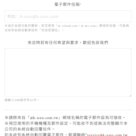
電子郵件信箱
*
※由於系統功能的關係，如您使用「@ icloud.com，@ me.com」網域的信箱，可能無
法收到系統自動寄送的「完成受理信」。
來店時若有任何希望
與要求，歡迎告訴我們
請輸入500個字符以內。
※請將來自「@k-uno.com.tw」網域名稱的電子郵件設為可接收。
※視您使用的手機機種及郵件設定，可能收不到或無法完整顯示本
公司的系統自動回覆信件。
如未收到系統自動回覆電子郵件，敬請聯絡“
service@k-uno.com.tw