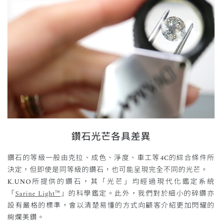
鑽石光芒各具差異
鑽石的等級一般由克拉、成色、淨度、車工等4C的綜合條件所
決定，但即使是同等級的鑽石，也可能呈現完全不同的光芒。
K.UNO所提供的鑽石，其「光芒」均經過現代化鑑定系統
「
Sarine Light™
」的科學鑑定。此外，我們對於細小的碎鑽亦
設有嚴格的標準，會以清楚易懂的方式向顧客介紹更加閃耀的
絢爛美鑽。