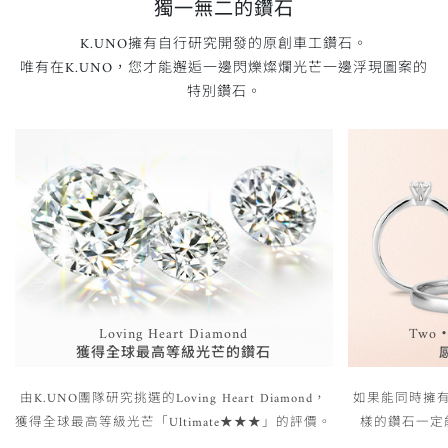
獨一無二的鑽石
K.UNO擁有自行研究開發的原創車工鑽石。
唯有在K.UNO，您才能邂逅一邊閃爍燦爛光芒一邊浮現圖案的
特別鑽石。
Loving Heart Diamond
Two・
獲得全球最高等級光芒的鑽石
由K.UNO團隊研究挑選的Loving Heart Diamond，
如果能同時擁
獲得全球最高等級光芒「Ultimate★★★」的評價。
樣的鑽石一定