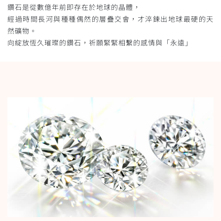
鑽石是從數億年前即存在於地球的晶體，
經過時間長河與種種偶然的層疊交會，才淬鍊出地球最硬的天
然礦物。
向綻放恆久璀璨的鑽石，祈願緊緊相繫的感情與「永遠」