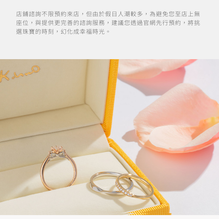
店鋪諮詢不限預約來店，但由於假日人潮較多，為避免您至店上無
座位，與提供更完善的諮詢服務，建議您透過官網先行預約，將挑
選珠寶的時刻，幻化成幸福時光。