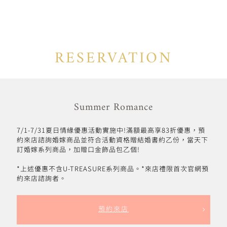
RESERVATION
Summer Romance
7/1-7/31夏日情緣優惠活動實施中!滿額最高享83折優惠，預
約來店諮詢婚嫁商品並符合活動資格贈結婚書約乙份，當天下
訂婚嫁系列商品，加贈口金飾品包乙個!
*上述優惠不含U-TREASURE系列商品。*來店禮限首次官網預
約來店諮詢者。
預約來店