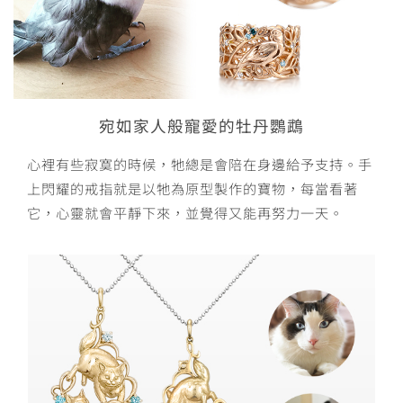
宛如家人般寵愛的牡丹鸚鵡
心裡有些寂寞的時候，牠總是會陪在身邊給予支持。手
上閃耀的戒指就是以牠為原型製作的寶物，每當看著
它，心靈就會平靜下來，並覺得又能再努力一天。