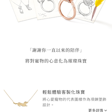
「謝謝你一直以來的陪伴」
將對寵物的心意化為璀璨珠寶
輕鬆體驗客製化珠寶
將心愛寵物的代表圖樣作為項鍊墜飾
設計。
更多詳情