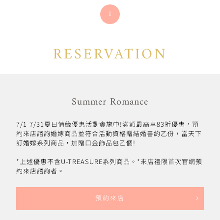
1
RESERVATION
Summer Romance
7/1-7/31夏日情緣優惠活動實施中!滿額最高享83折優惠，預
約來店諮詢婚嫁商品並符合活動資格贈結婚書約乙份，當天下
訂婚嫁系列商品，加贈口金飾品包乙個!
*上述優惠不含U-TREASURE系列商品。*來店禮限首次官網預
約來店諮詢者。
預約來店