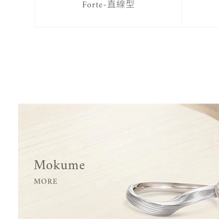
Forte-直線型
Mokume
MORE