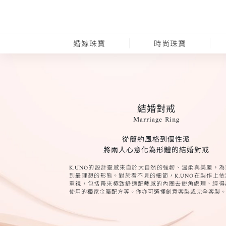
婚嫁珠寶
時尚珠寶
結婚對戒
Marriage Ring
從簡約風格到個性派
將兩人心意化為形體的結婚對戒
K.UNO的設計靈感來自於大自然的強韌、溫柔與美麗，
到最理想的形態。對於看不見的細節，K.UNO在製作上
重視，包括帶來極致舒適配戴感的內圈去銳角處理、經得
使用的獨家金屬配方等。你亦可選擇創意客製或完全客製