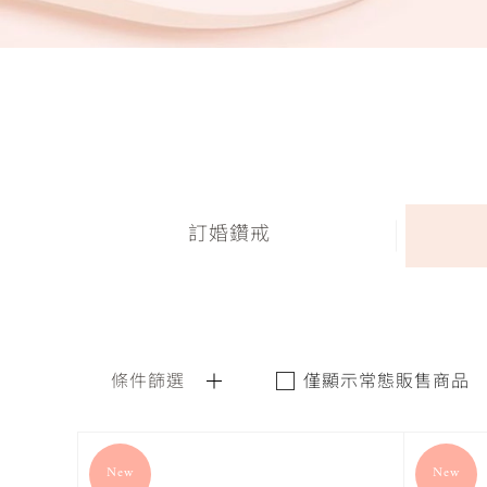
訂婚鑽戒
條件篩選
僅顯示常態販售商品