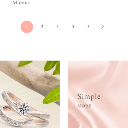
Mobius
1
2
3
4
5
Simple
MORE