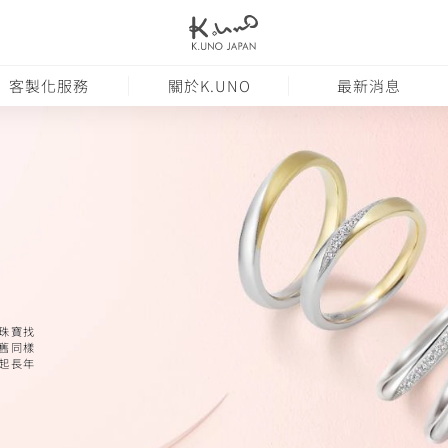
客製化服務
關於K.UNO
最新消息
為珠寶找
依舊同樣
起長年
。