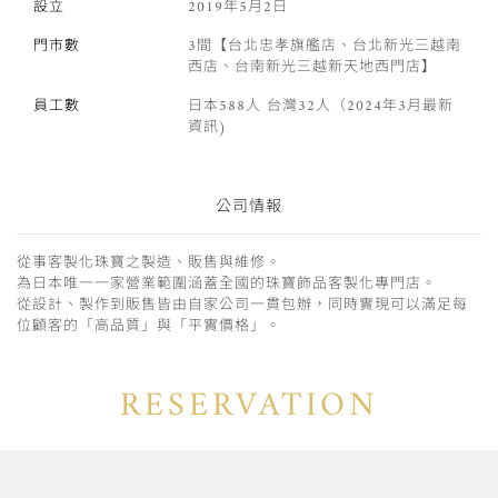
設立
2019年5月2日
門市數
3間【台北忠孝旗艦店、台北新光三越南
西店、台南新光三越新天地西門店】
員工數
日本588人 台灣32人（2024年3月最新
資訊)
公司情報
從事客製化珠寶之製造、販售與維修。
為日本唯一一家營業範圍涵蓋全國的珠寶飾品客製化專門店。
從設計、製作到販售皆由自家公司一貫包辦，同時實現可以滿足每
位顧客的「高品質」與「平實價格」。
RESERVATION