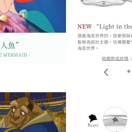
n Love”
NEW
“Light in th
珊瑚等海洋元素展現《小美人魚》
透進海底世界的，是夢想與希望
“愛麗兒”般，獻上專一的愛…。
髮飾為設計主題，彷彿隨著
美人魚”
海底世界。
詳情
訂婚鑽戒詳情
/
LE MERMAID -
結婚對戒詳情