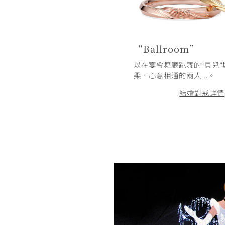
d Rose”
“Ballroom”
中登場的「魔法玫瑰」為設計主
以在宴會舞廳跳舞的“貝兒”
金與玫瑰金，呈現永恆之愛…。
柔、心意相通的兩人…。
詳情
訂婚鑽戒詳情
結婚對戒詳情
/