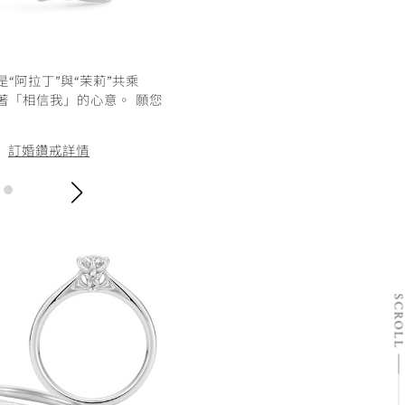
“阿拉丁”與“茉莉”共乘
著「相信我」的心意。 願您
訂婚鑽戒詳情
/
SCRO