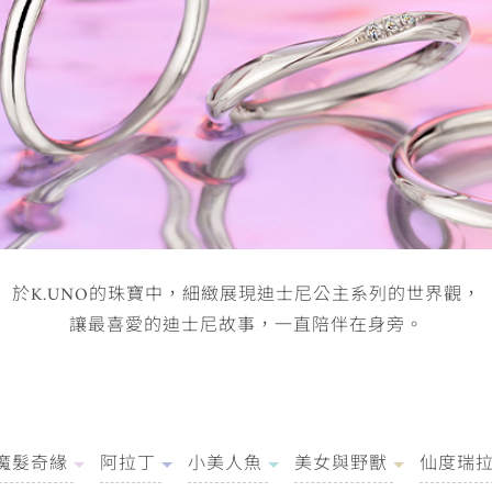
於K.UNO的珠寶中，
細緻展現迪士尼公主系列的世界觀，
讓最喜愛的迪士尼故事，一直陪伴在身旁。
魔髮奇緣
阿拉丁
小美人魚
美女與野獸
仙度瑞