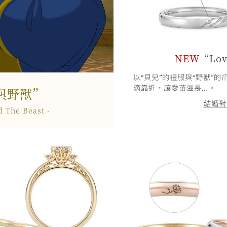
NEW
“Lov
以“貝兒”的禮服與“野獸”
滴靠近，讓愛苗滋長…。
與野獸”
結婚對
d The Beast -