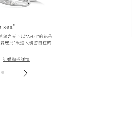
e sea”
之光。以“Ariel”的花朵
“愛麗兒”般進入優游自在的
訂婚鑽戒詳情
/