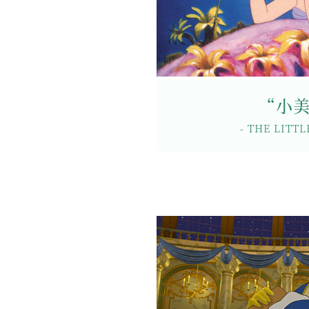
t in the sea”
“A Mermaid I
是夢想與希望之光。以“Ariel”的花朵
以水面波光、貝殼和
，彷彿隨著“愛麗兒”般進入優游自在的
的美麗海洋世界。願如
“小
結婚對戒
- THE LITT
對戒詳情
訂婚鑽戒詳情
/