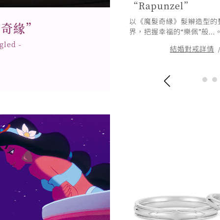
“Rapunzel”
佩”擁有魔力且閃耀光輝的長髮為
以《魔髮奇緣》髮辮造型的
髮奇緣”
克服困難而結為連理的祝福時刻。
界，把握幸福的“樂佩”般…
gled -
詳情
訂婚鑽戒詳情
結婚對戒詳情
/