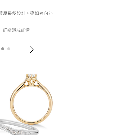
“Rapunzel”
豐厚長髮設計。宛如奔向外
願能感受到為了開創命運而蘊藏
。
結婚對戒詳
訂婚鑽戒詳情
/