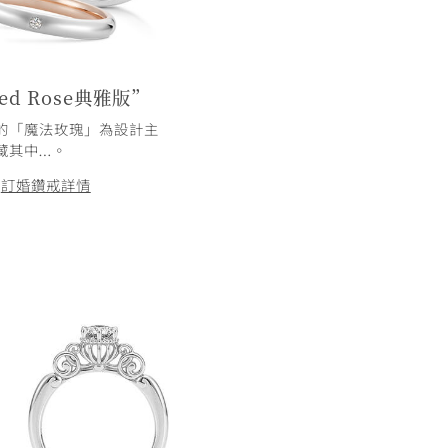
ted Rose典雅版”
“The Enchanted Ros
的「魔法玫瑰」為設計主
以《美女與野獸》故事中登場的
藏其中…。
題，藉由華麗耀眼的黃K金與玫瑰
訂婚鑽戒詳情
結婚對戒詳情
訂
/