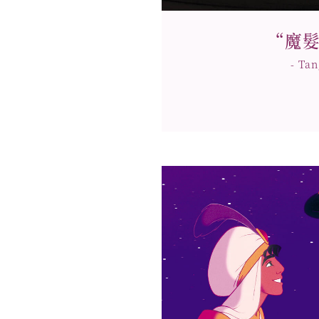
e the Light”
“Rapunzel”
樂佩”與”尤金”結緣的「王冠」以及升
以《魔髮奇緣》中“樂
“魔
象徵著兩人堅定的情誼。
主題設計，展現兩人
見光明。誓言攜手開創燦爛的未來。
- Tan
結婚對戒
對戒詳情
訂婚鑽戒詳情
/