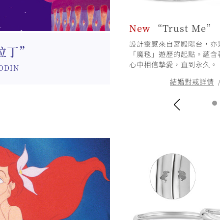
New
“Trust Me”
 Great Magic”
設計靈感來自宮殿陽台，亦是
情和美麗宮殿為主題設計。願魔法
拉丁”
「魔毯」遊歷的起點。蘊含
。
心中相信摯愛，直到永久。
DDIN -
詳情
訂婚鑽戒詳情
/
結婚對戒詳情