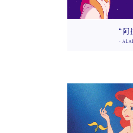
t Me”
“The Lamp Of
陽台，亦是“阿拉丁”與“茉莉”共乘
以神燈精靈的快樂表
“阿
起點。蘊含著「相信我」的心意。 願您
神燈實現兩人的願望
直到永久。
- ALA
結婚對戒
對戒詳情
訂婚鑽戒詳情
/