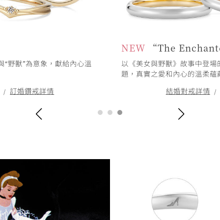
NEW
“The Enchan
與“野獸”為意象，獻給內心溫
以《美女與野獸》故事中登場
題，真實之愛和內心的溫柔蘊
訂婚鑽戒詳情
結婚對戒詳情
/
/