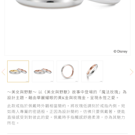
～美女與野獸～ 以《美女與野獸》故事中登場的「魔法玫瑰」為
設計主題，藉由華麗耀眼的黃K金與玫瑰金，呈現永恆之愛。
此款戒指於佩戴時外觀相當簡約。將玫瑰低調刻於戒指內側，宛
如兩人專屬的密語般。正因為設計簡約，彷彿只要佩戴著，便能
直接感受到對彼此的愛。佩戴時手指觸感舒適柔滑，亦為其魅力
所在。