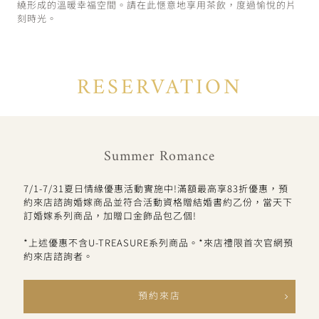
繞形成的溫暖幸福空間。請在此愜意地享用茶飲，度過愉悅的片
刻時光。
RESERVATION
Summer Romance
7/1-7/31夏日情緣優惠活動實施中!滿額最高享83折優惠，預
約來店諮詢婚嫁商品並符合活動資格贈結婚書約乙份，當天下
訂婚嫁系列商品，加贈口金飾品包乙個!
*上述優惠不含U-TREASURE系列商品。*來店禮限首次官網預
約來店諮詢者。
預約來店