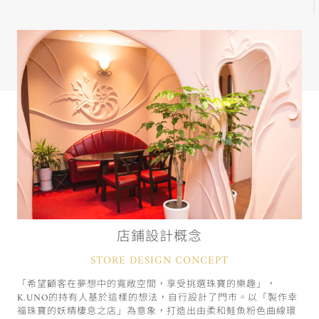
店鋪設計概念
STORE DESIGN CONCEPT
「希望顧客在夢想中的寬敞空間，享受挑選珠寶的樂趣」，
K.UNO的持有人基於這樣的想法，自行設計了門市。以「製作幸
福珠寶的妖精棲息之店」為意象，打造出由柔和鮭魚粉色曲線環