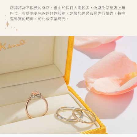
店鋪諮詢不限預約來店，但由於假日人潮較多，為避免您至店上無
座位，與提供更完善的諮詢服務，建議您透過官網先行預約，將挑
選珠寶的時刻，幻化成幸福時光。