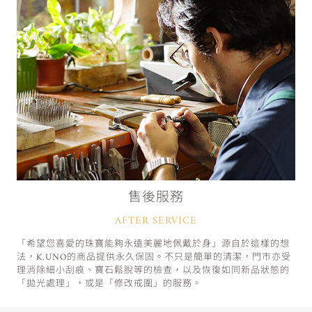
售後服務
AFTER SERVICE
「希望您喜愛的珠寶能夠永遠美麗地佩戴於身」源自於這樣的想
法，K.UNO的商品提供永久保固。不只是簡單的清潔，門市亦受
理消除細小刮痕、寶石鬆脫等的檢查，以及恢復如同新品狀態的
「拋光處理」，或是「修改戒圍」的服務。