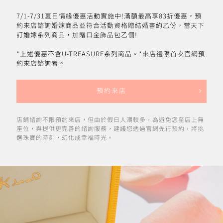
7/1-7/31夏日情緣優惠活動實施中!滿額最高享83折優惠，預
約來店諮詢婚嫁商品並符合活動資格贈結婚書約乙份，當天下
訂婚嫁系列商品，加贈口金飾品包乙個!
*上述優惠不含U-TREASURE系列商品。*來店禮限首次官網預
約來店諮詢者。
預約來店
店鋪諮詢不限預約來店，但由於假日人潮較多，為避免您至店上無
座位，與提供更完善的諮詢服務，建議您透過官網先行預約，將挑
選珠寶的時刻，幻化成幸福時光。