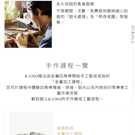
永久保固的售後服務
不限期間、次數，免費提供磨掉細小刮
痕的「拋光處理」及「修改戒圍」等服
務。
SCRO
手作課程一覽
K.UNO推出由金屬四角棒開始手工製成戒指的
「金屬加工課程」
您可於課程中體驗四角棒彎曲、焊接、拋光以及內側刻印等專業工
藝作業流程
歡迎踏上K.UNO的手作婚戒工藝旅程。
結婚對戒
金屬加工課程