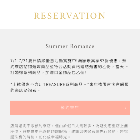
RESERVATION
Summer Romance
7/1-7/31夏日情緣優惠活動實施中!滿額最高享83折優惠，預
約來店諮詢婚嫁商品並符合活動資格贈結婚書約乙份，當天下
訂婚嫁系列商品，加贈口金飾品包乙個!
*上述優惠不含U-TREASURE系列商品。*來店禮限首次官網預
約來店諮詢者。
預約來店
店鋪諮詢不限預約來店，但由於假日人潮較多，為避免您至店上無
座位，與提供更完善的諮詢服務，建議您透過官網先行預約，將挑
選珠寶的時刻，幻化成幸福時光。