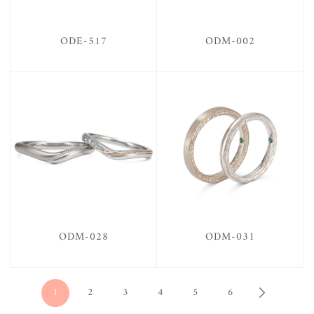
ODE-517
ODM-002
ODM-028
ODM-031
1
2
3
4
5
6