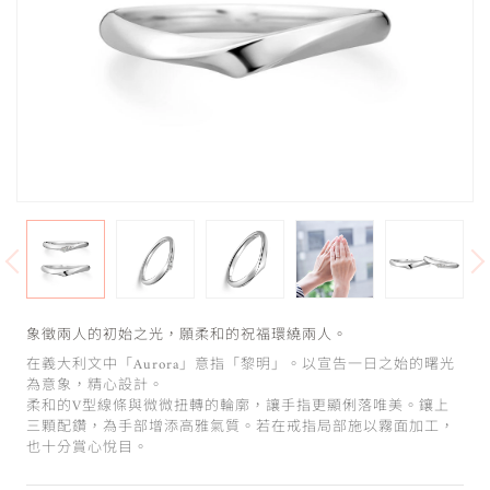
象徵兩人的初始之光，願柔和的祝福環繞兩人。
在義大利文中「Aurora」意指「黎明」。以宣告一日之始的曙光
為意象，精心設計。
柔和的V型線條與微微扭轉的輪廓，讓手指更顯俐落唯美。鑲上
三顆配鑽，為手部增添高雅氣質。若在戒指局部施以霧面加工，
也十分賞心悅目。