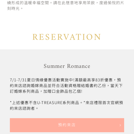
繞形成的溫暖幸福空間。請在此愜意地享用茶飲，度過愉悅的片
刻時光。
RESERVATION
Summer Romance
7/1-7/31夏日情緣優惠活動實施中!滿額最高享83折優惠，預
約來店諮詢婚嫁商品並符合活動資格贈結婚書約乙份，當天下
訂婚嫁系列商品，加贈口金飾品包乙個!
*上述優惠不含U-TREASURE系列商品。*來店禮限首次官網預
約來店諮詢者。
預約來店