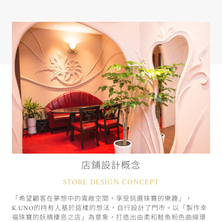
店鋪設計概念
STORE DESIGN CONCEPT
「希望顧客在夢想中的寬敞空間，享受挑選珠寶的樂趣」，
K.UNO的持有人基於這樣的想法，自行設計了門市。以「製作幸
福珠寶的妖精棲息之店」為意象，打造出由柔和鮭魚粉色曲線環