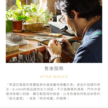
售後服務
AFTER SERVICE
「希望您喜愛的珠寶能夠永遠美麗地佩戴於身」源自於這樣的想
法，K.UNO的商品提供永久保固。不只是簡單的清潔，門市亦受
理消除細小刮痕、寶石鬆脫等的檢查，以及恢復如同新品狀態的
「拋光處理」，或是「修改戒圍」的服務。