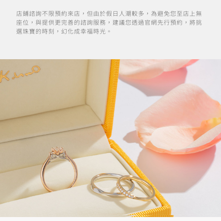
店鋪諮詢不限預約來店，但由於假日人潮較多，為避免您至店上無
座位，與提供更完善的諮詢服務，建議您透過官網先行預約，將挑
選珠寶的時刻，幻化成幸福時光。