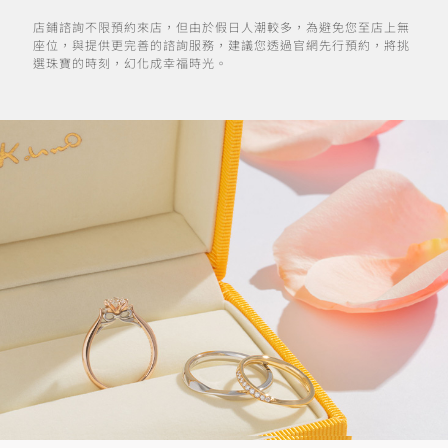
店鋪諮詢不限預約來店，但由於假日人潮較多，為避免您至店上無
座位，與提供更完善的諮詢服務，建議您透過官網先行預約，將挑
選珠寶的時刻，幻化成幸福時光。