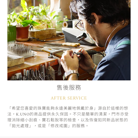
售後服務
AFTER SERVICE
「希望您喜愛的珠寶能夠永遠美麗地佩戴於身」源自於這樣的想
法，K.UNO的商品提供永久保固。不只是簡單的清潔，門市亦受
理消除細小刮痕、寶石鬆脫等的檢查，以及恢復如同新品狀態的
「拋光處理」，或是「修改戒圍」的服務。