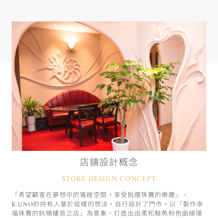
店鋪設計概念
STORE DESIGN CONCEPT
「希望顧客在夢想中的寬敞空間，享受挑選珠寶的樂趣」，
K.UNO的持有人基於這樣的想法，自行設計了門市。以「製作幸
福珠寶的妖精棲息之店」為意象，打造出由柔和鮭魚粉色曲線環