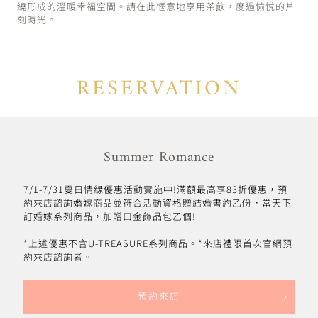
繞形成的溫暖幸福空間。請在此愜意地享用茶飲，度過愉悅的片
刻時光。
RESERVATION
Summer Romance
7/1-7/31夏日情緣優惠活動實施中!滿額最高享83折優惠，預
約來店諮詢婚嫁商品並符合活動資格贈結婚書約乙份，當天下
訂婚嫁系列商品，加贈口金飾品包乙個!
*上述優惠不含U-TREASURE系列商品。*來店禮限首次官網預
約來店諮詢者。
預約來店