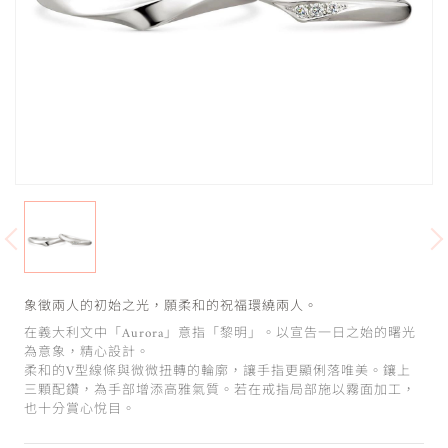
象徵兩人的初始之光，願柔和的祝福環繞兩人。
在義大利文中「Aurora」意指「黎明」。以宣告一日之始的曙光
為意象，精心設計。
柔和的V型線條與微微扭轉的輪廓，讓手指更顯俐落唯美。鑲上
三顆配鑽，為手部增添高雅氣質。若在戒指局部施以霧面加工，
也十分賞心悅目。