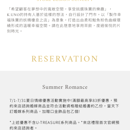
「希望顧客在夢想中的寬敞空間，享受挑選珠寶的樂趣」，
K.UNO的持有人基於這樣的想法，自行設計了門市。以「製作幸
福珠寶的妖精棲息之店」為意象，打造出由柔和鮭魚粉色曲線環
繞形成的溫暖幸福空間。請在此愜意地享用茶飲，度過愉悅的片
刻時光。
RESERVATION
Summer Romance
7/1-7/31夏日情緣優惠活動實施中!滿額最高享83折優惠，預
約來店諮詢婚嫁商品並符合活動資格贈結婚書約乙份，當天下
訂婚嫁系列商品，加贈口金飾品包乙個!
*上述優惠不含U-TREASURE系列商品。*來店禮限首次官網預
約來店諮詢者。