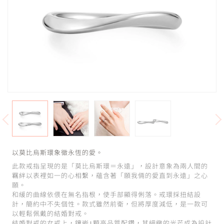
以莫比烏斯環象徵永恆的愛。
此款戒指呈現的是「莫比烏斯環＝永遠」，設計意象為兩人間的
羈絆以表裡如一的心相繫，蘊含著「願我倆的愛直到永遠」之心
願。
和緩的曲線依偎在無名指根，使手部顯得俐落。戒環採扭結設
計，簡約中不失個性。款式雖然前衛，但將厚度減低，是一款可
以輕鬆佩戴的結婚對戒。
結婚對戒的女戒上，鑲嵌1顆高品質配鑽，其細緻的光芒成為設計