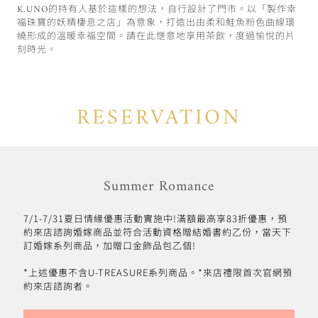
K.UNO的持有人基於這樣的想法，自行設計了門市。以「製作幸
福珠寶的妖精棲息之店」為意象，打造出由柔和鮭魚粉色曲線環
繞形成的溫暖幸福空間。請在此愜意地享用茶飲，度過愉悅的片
刻時光。
RESERVATION
Summer Romance
7/1-7/31夏日情緣優惠活動實施中!滿額最高享83折優惠，預
約來店諮詢婚嫁商品並符合活動資格贈結婚書約乙份，當天下
訂婚嫁系列商品，加贈口金飾品包乙個!
*上述優惠不含U-TREASURE系列商品。*來店禮限首次官網預
約來店諮詢者。