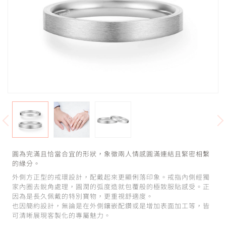
圓為完滿且恰當合宜的形狀，象徵兩人情感圓滿連結且緊密相繫
的緣分。
外側方正型的戒環設計，配戴起來更顯俐落印象。戒指內側經獨
家內圈去銳角處理，圓潤的弧度造就包覆般的極致服貼感受。正
因為是長久佩戴的特別寶物，更重視舒適度。
也因簡約設計，無論是在外側鑲嵌配鑽或是增加表面加工等，皆
可清晰展現客製化的專屬魅力。