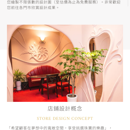
您繪製不限張數的設計圖（至估價為止為免費服務）。非常歡迎
您前往各門市欣賞設計成果。
店鋪設計概念
STORE DESIGN CONCEPT
「希望顧客在夢想中的寬敞空間，享受挑選珠寶的樂趣」，