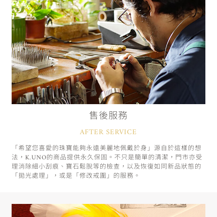
售後服務
AFTER SERVICE
「希望您喜愛的珠寶能夠永遠美麗地佩戴於身」源自於這樣的想
法，K.UNO的商品提供永久保固。不只是簡單的清潔，門市亦受
理消除細小刮痕、寶石鬆脫等的檢查，以及恢復如同新品狀態的
「拋光處理」，或是「修改戒圍」的服務。