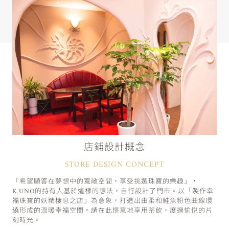
店鋪設計概念
STORE DESIGN CONCEPT
「希望顧客在夢想中的寬敞空間，享受挑選珠寶的樂趣」，
K.UNO的持有人基於這樣的想法，自行設計了門市。以「製作幸
福珠寶的妖精棲息之店」為意象，打造出由柔和鮭魚粉色曲線環
繞形成的溫暖幸福空間。請在此愜意地享用茶飲，度過愉悅的片
刻時光。