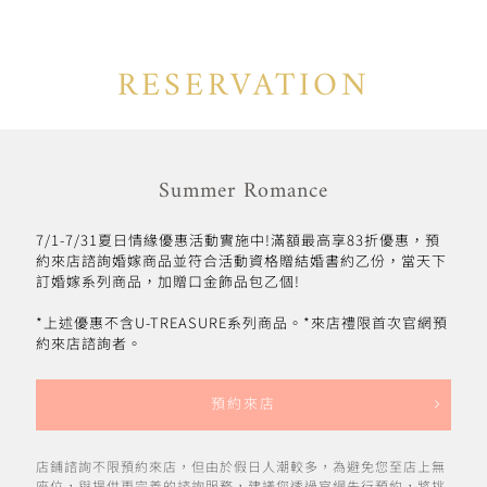
RESERVATION
Summer Romance
7/1-7/31夏日情緣優惠活動實施中!滿額最高享83折優惠，預
約來店諮詢婚嫁商品並符合活動資格贈結婚書約乙份，當天下
訂婚嫁系列商品，加贈口金飾品包乙個!
*上述優惠不含U-TREASURE系列商品。*來店禮限首次官網預
約來店諮詢者。
預約來店
店鋪諮詢不限預約來店，但由於假日人潮較多，為避免您至店上無
座位，與提供更完善的諮詢服務，建議您透過官網先行預約，將挑