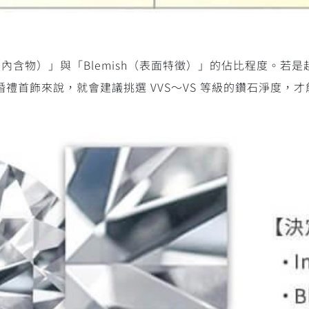
n （內含物）」與「Blemish（表面特徵）」的佔比程度。
禮首飾來說，就會建議挑選 VVS～VS 等級的鑽石淨度，