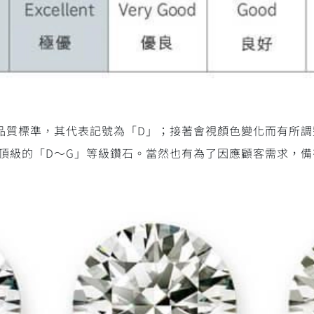
品質標準，其代表記號為「D」；接著會視顏色變化而有所調
頂級的「D～G」等級鑽石。當然也有為了因應顧客需求，備