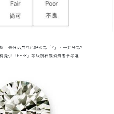
整，最低品質成色記號為「Z」，一共分為2
有提供「H～K」等級鑽石讓消費者參考選