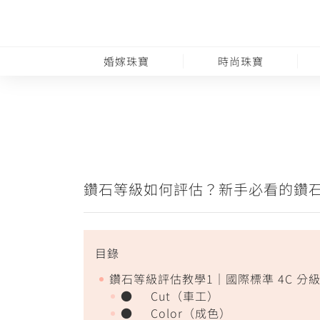
婚嫁珠寶
時尚珠寶
鑽石等級如何評估？新手必看的鑽石
目錄
鑽石等級評估教學1｜國際標準 4C 分
● Cut（車工）
● Color（成色）