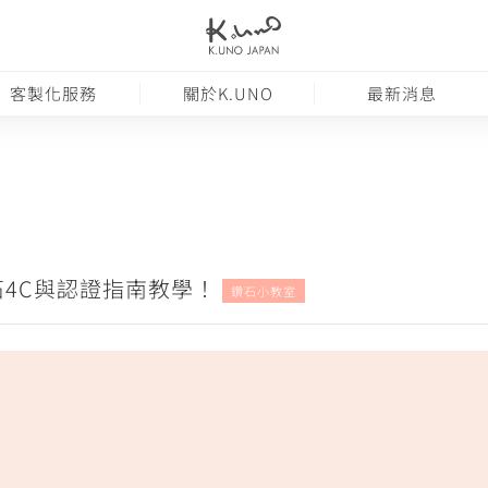
客製化服務
關於K.UNO
最新消息
4C與認證指南教學！
鑽石小教室
級