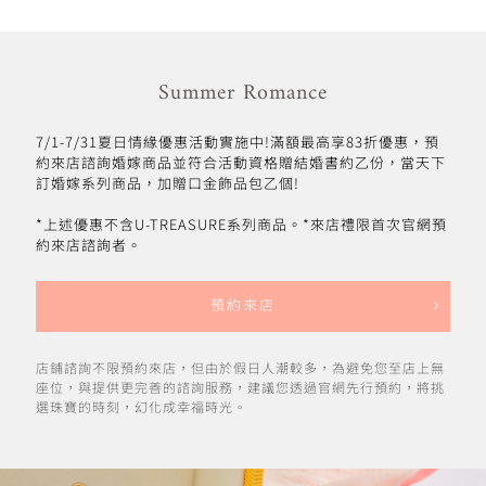
Summer Romance
7/1-7/31夏日情緣優惠活動實施中!滿額最高享83折優惠，預
約來店諮詢婚嫁商品並符合活動資格贈結婚書約乙份，當天下
訂婚嫁系列商品，加贈口金飾品包乙個!
*上述優惠不含U-TREASURE系列商品。*來店禮限首次官網預
約來店諮詢者。
預約來店
店鋪諮詢不限預約來店，但由於假日人潮較多，為避免您至店上無
座位，與提供更完善的諮詢服務，建議您透過官網先行預約，將挑
選珠寶的時刻，幻化成幸福時光。