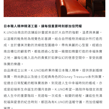
日本職人精神精湛工藝，讓每個重要時刻都加倍閃耀
K.UNO台南店的店鋪設計靈感來自於大自然的強韌、溫柔與美麗，
以溫暖的鮭魚粉為視覺色彩基調，結合自然植物流線設計所打造而
成，並於優美流動的流線造型圍牆中，帶有美麗的心型窗，經過台
南店櫃位的顧客們，都能透過心型窗一窺猶如精靈打造的幸福珠寶
之地，讓每位進入店內的貴賓於如夢似幻的愜意空間中，享受挑選
珠寶的樂趣。
自品牌成立以來，K.UNO始終秉持著日本職人精神，提供原創婚嫁
珠寶、時尚飾品以及迪士尼經典角色的Disney Treasure系列珠寶，
從適合日常配戴的輕珠寶首飾，到見證人生中幸福時刻的婚戒，亦
或是迎接新生命誕生的彌月首飾，K.UNO希望一路陪伴每個女孩度
過人生中的重要階段，見證每一次成長、蛻變的過程，讓這些充滿
祝福與愛意的紀念時刻，都因為有K.UNO的溫暖守護，而加倍耀眼
璀璨。