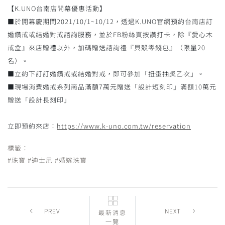
【K.UNO台南店開幕優惠活動】
■於開幕慶期間2021/10/1~10/12，透過K.UNO官網預約台南店訂
婚鑽戒或結婚對戒諮詢服務，並於FB粉絲頁按讚打卡，除『愛心木
戒盒』來店贈禮以外，加碼贈送諮詢禮『貝殼零錢包』（限量20
名）。
■立約下訂訂婚鑽戒或結婚對戒，即可參加「扭蛋抽獎乙次」。
■現場消費婚戒系列商品滿額7萬元贈送「設計短刻印」滿額10萬元
贈送「設計長刻印」
立即預約來店：
https://www.k-uno.com.tw/reservation
標籤：
#珠寶
#迪士尼
#婚嫁珠寶
PREV
NEXT
最新消息
一覽