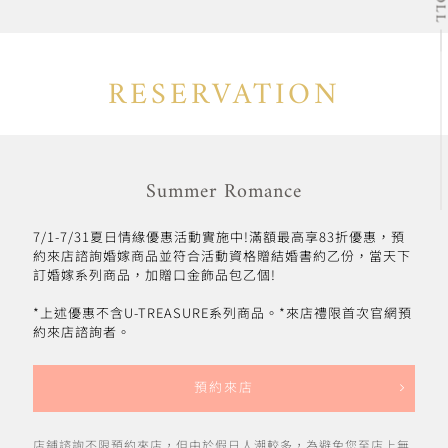
RESERVATION
Summer Romance
7/1-7/31夏日情緣優惠活動實施中!滿額最高享83折優惠，預
約來店諮詢婚嫁商品並符合活動資格贈結婚書約乙份，當天下
訂婚嫁系列商品，加贈口金飾品包乙個!
*上述優惠不含U-TREASURE系列商品。*來店禮限首次官網預
約來店諮詢者。
預約來店
店鋪諮詢不限預約來店，但由於假日人潮較多，為避免您至店上無