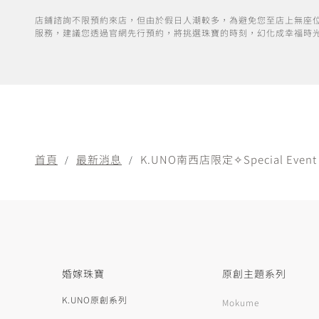
店鋪諮詢不限預約來店，但由於假日人潮較多，為避免您至店上無座
服務，建議您透過官網先行預約，將挑選珠寶的時刻，幻化成幸福時
首頁
最新消息
K.UNO南西店限定✧Special Event
婚嫁珠寶
原創主題系列
K.UNO原創系列
Mokume