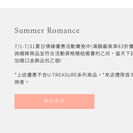
Summer Romance
7/1-7/31夏日情緣優惠活動實施中!滿額最高享83
詢婚嫁商品並符合活動資格贈結婚書約乙份，當天下
加贈口金飾品包乙個!
*上述優惠不含U-TREASURE系列商品。*來店禮限
詢者。
預約來店