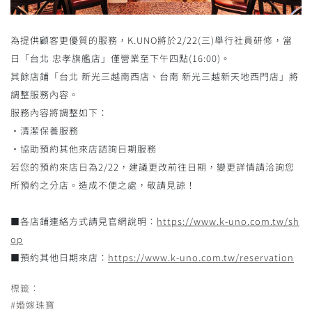
為提供顧客更優質的服務，K.UNO將於2/22(三)舉行社員研修，當
日「台北 忠孝旗艦店」僅營業至下午四點(16:00)。
其餘店鋪「台北 新光三越南西店、台南 新光三越新天地西門店」將
調整服務內容。
服務內容將調整如下：
・清潔保養服務
・協助預約其他來店諮詢日期服務
若您的預約來店日為2/22，建議更改前往日期，變更詳情請洽詢您
所預約之分店。造成不便之處，敬請見諒！
■各店鋪連絡方式請見官網說明：
https://www.k-uno.com.tw/sh
op
■預約其他日期來店：
https://www.k-uno.com.tw/reservation
標籤：
#婚嫁珠寶