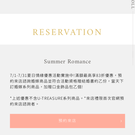
SCRO
RESERVATION
Summer Romance
7/1-7/31夏日情緣優惠活動實施中!滿額最高享83折優惠，預
約來店諮詢婚嫁商品並符合活動資格贈結婚書約乙份，當天下
訂婚嫁系列商品，加贈口金飾品包乙個!
*上述優惠不含U-TREASURE系列商品。*來店禮限首次官網預
約來店諮詢者。
預約來店