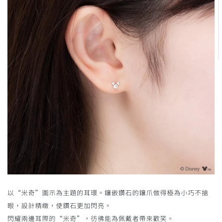
以“米奇”圖示為主題的耳環。鑲嵌鑽石的鑲爪做得極為小巧不搶
眼，設計精緻，使鑽石更加閃亮。
閃耀兩邊耳際的“米奇”，彷彿能為佩戴者帶來歡笑。