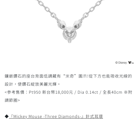
鑲嵌鑽石的座台背面低調藏有“米奇”圖示!從下方也能吸收光線的
設計，使鑽石綻放美麗光輝。
<參考售價：Pt950 新台幣18,000元 / Dia 0.14ct / 全長40cm ※附
調節圈>
◆
『Mickey Mouse -Three Diamonds-』針式耳環