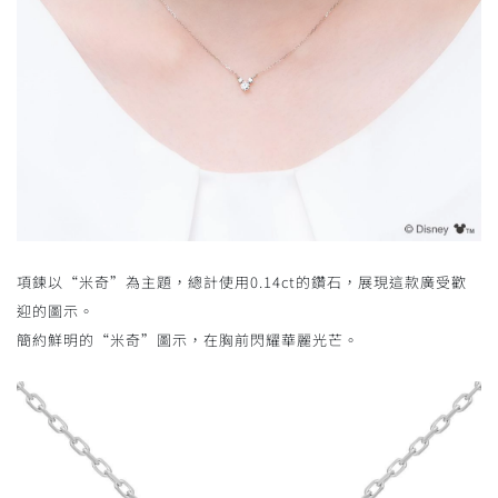
項鍊以“米奇”為主題，總計使用0.14ct的鑽石，展現這款廣受歡
迎的圖示。
簡約鮮明的“米奇”圖示，在胸前閃耀華麗光芒。