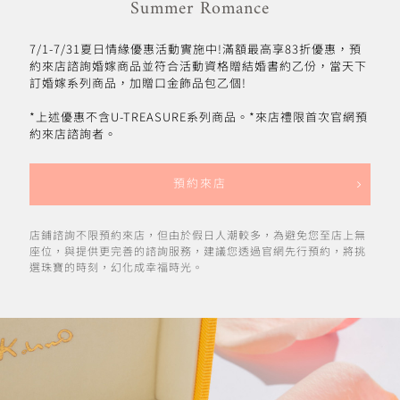
Summer Romance
7/1-7/31夏日情緣優惠活動實施中!滿額最高享83折優惠，預
約來店諮詢婚嫁商品並符合活動資格贈結婚書約乙份，當天下
訂婚嫁系列商品，加贈口金飾品包乙個!
*上述優惠不含U-TREASURE系列商品。*來店禮限首次官網預
約來店諮詢者。
預約來店
店鋪諮詢不限預約來店，但由於假日人潮較多，為避免您至店上無
座位，與提供更完善的諮詢服務，建議您透過官網先行預約，將挑
選珠寶的時刻，幻化成幸福時光。