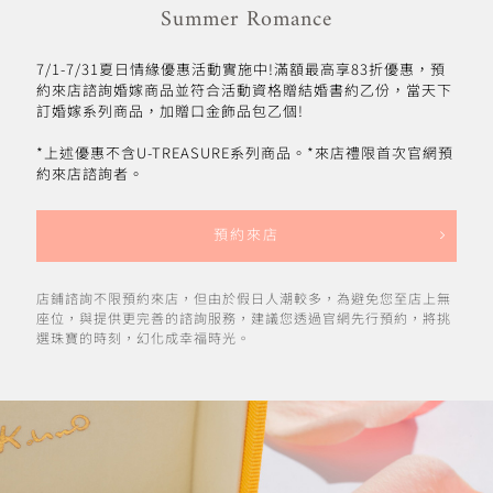
Summer Romance
7/1-7/31夏日情緣優惠活動實施中!滿額最高享83折優惠，預
約來店諮詢婚嫁商品並符合活動資格贈結婚書約乙份，當天下
訂婚嫁系列商品，加贈口金飾品包乙個!
*上述優惠不含U-TREASURE系列商品。*來店禮限首次官網預
約來店諮詢者。
預約來店
店鋪諮詢不限預約來店，但由於假日人潮較多，為避免您至店上無
座位，與提供更完善的諮詢服務，建議您透過官網先行預約，將挑
選珠寶的時刻，幻化成幸福時光。