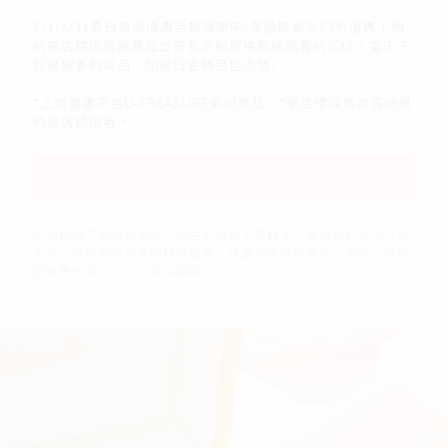
7/1-7/31夏日情緣優惠活動實施中!滿額最高享83折優惠，預
約來店諮詢婚嫁商品並符合活動資格贈結婚書約乙份，當天下
訂婚嫁系列商品，加贈口金飾品包乙個!
*上述優惠不含U-TREASURE系列商品。*來店禮限首次官網預
約來店諮詢者。
預約來店
店鋪諮詢不限預約來店，但由於假日人潮較多，為避免您至店上無
座位，與提供更完善的諮詢服務，建議您透過官網先行預約，將挑
選珠寶的時刻，幻化成幸福時光。