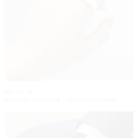
佩戴19號(下圖)
當作尾戒使用，尺寸頗具分量，手較大的人佩戴時依舊搶眼。