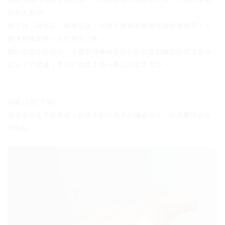
的長久相伴!
首字母、誕生石、唯愛密語、具特別意義的圖案或寵物圖像等，可
盡情發揮創意，成就無限可能。
關於戒指上的設計，珠寶服務專員及設計師也會根據您的需求提供
設計上的建議，為您打造世上獨一無二的圖章戒指。
佩戴10號(下圖)
底座部分呈平緩曲線，即便手較小或手指纖細的人，在佩戴時也自
然服貼。