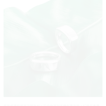
寬版戒環的戒面空間充裕，可自由添加各種創意改造，打造您專屬