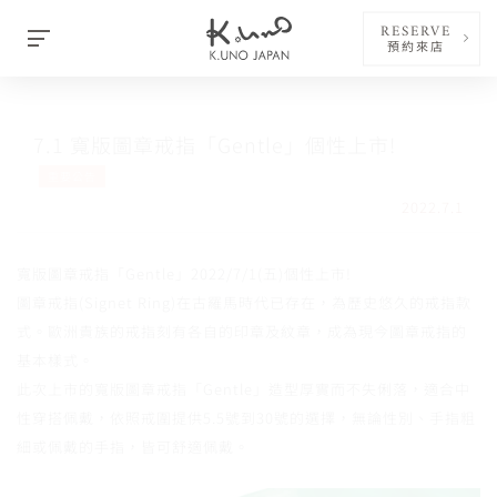
RESERVE
預約來店
7.1 寬版圖章戒指「Gentle」個性上市!
重要公告
2022.7.1
寬版圖章戒指「Gentle」2022/7/1(五)個性上市!
圖章戒指(Signet Ring)在古羅馬時代已存在，為歷史悠久的戒指款
式。歐洲貴族的戒指刻有各自的印章及紋章，成為現今圖章戒指的
基本樣式。
此次上市的寬版圖章戒指「Gentle」造型厚實而不失俐落，適合中
性穿搭佩戴，依照戒圍提供5.5號到30號的選擇，無論性別、手指粗
細或佩戴的手指，皆可舒適佩戴。