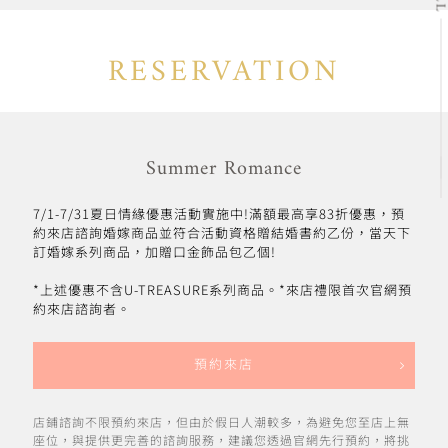
RESERVATION
Summer Romance
7/1-7/31夏日情緣優惠活動實施中!滿額最高享83折優惠，預
約來店諮詢婚嫁商品並符合活動資格贈結婚書約乙份，當天下
訂婚嫁系列商品，加贈口金飾品包乙個!
*上述優惠不含U-TREASURE系列商品。*來店禮限首次官網預
約來店諮詢者。
預約來店
店鋪諮詢不限預約來店，但由於假日人潮較多，為避免您至店上無
座位，與提供更完善的諮詢服務，建議您透過官網先行預約，將挑