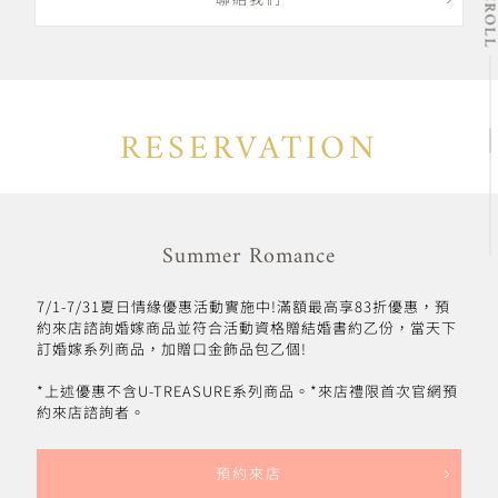
SCRO
聯絡我們
RESERVATION
Summer Romance
7/1-7/31夏日情緣優惠活動實施中!滿額最高享83折優惠，預
約來店諮詢婚嫁商品並符合活動資格贈結婚書約乙份，當天下
訂婚嫁系列商品，加贈口金飾品包乙個!
*上述優惠不含U-TREASURE系列商品。*來店禮限首次官網預
約來店諮詢者。
預約來店