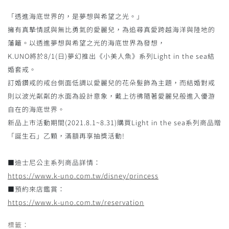
「透進海底世界的，是夢想與希望之光。」
擁有真摯情感與無比勇氣的愛麗兒，為追尋真愛跨越海洋與陸地的
藩籬。以透進夢想與希望之光的海底世界為發想，
K.UNO將於8/1(日)夢幻推出《小美人魚》系列Light in the sea結
婚套戒。
訂婚鑽戒的戒台側面低調以愛麗兒的花朵髮飾為主題，而結婚對戒
則以波光粼粼的水面為設計意象，戴上彷彿隨著愛麗兒般進入優游
自在的海底世界。
新品上市活動期間(2021.8.1~8.31)購買Light in the sea系列商品贈
「誕生石」乙顆，滿額再享抽獎活動!
■迪士尼公主系列商品詳情：
https://www.k-uno.com.tw/disney/princess
■預約來店鑑賞：
https://www.k-uno.com.tw/reservation
標籤：