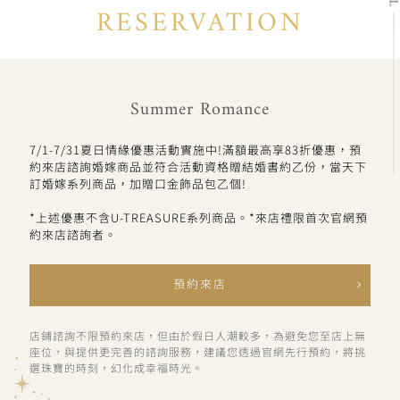
RESERVATION
Summer Romance
7/1-7/31夏日情緣優惠活動實施中!滿額最高享83折優惠，預
約來店諮詢婚嫁商品並符合活動資格贈結婚書約乙份，當天下
訂婚嫁系列商品，加贈口金飾品包乙個!
*上述優惠不含U-TREASURE系列商品。*來店禮限首次官網預
約來店諮詢者。
預約來店
店鋪諮詢不限預約來店，但由於假日人潮較多，為避免您至店上無
座位，與提供更完善的諮詢服務，建議您透過官網先行預約，將挑
選珠寶的時刻，幻化成幸福時光。