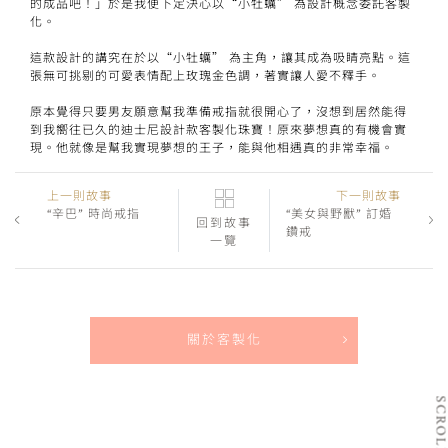
的成品吧！」於是我便下定決心以“小牡蠣” 為設計概念委託客製
化。
這款設計的講究在於以“小牡蠣” 為主角，讓其成為吸睛亮點。這
張無可挑剔的可愛表情配上玫瑰金色調，著實讓人愛不釋手。
原本覺得只要男友願意幫我準備戒指就很開心了，沒想到居然能得
到我嚮往已久的迪士尼設計款客製化珠寶！原來夢想真的有機會實
現。他就像是幫我實現夢想的王子，能與他相遇真的非常幸福。
上一則故事
下一則故事
“辛巴” 時尚戒指
“美女與野獸” 訂婚
回到故事
鑽戒
一覽
關於客製化
SCRO