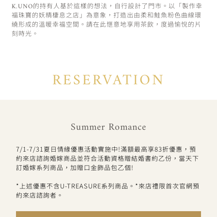
K.UNO的持有人基於這樣的想法，自行設計了門市。以「製作幸
福珠寶的妖精棲息之店」為意象，打造出由柔和鮭魚粉色曲線環
繞形成的溫暖幸福空間。請在此愜意地享用茶飲，度過愉悅的片
刻時光。
RESERVATION
Summer Romance
7/1-7/31夏日情緣優惠活動實施中!滿額最高享83折優惠，預
約來店諮詢婚嫁商品並符合活動資格贈結婚書約乙份，當天下
訂婚嫁系列商品，加贈口金飾品包乙個!
*上述優惠不含U-TREASURE系列商品。*來店禮限首次官網預
約來店諮詢者。