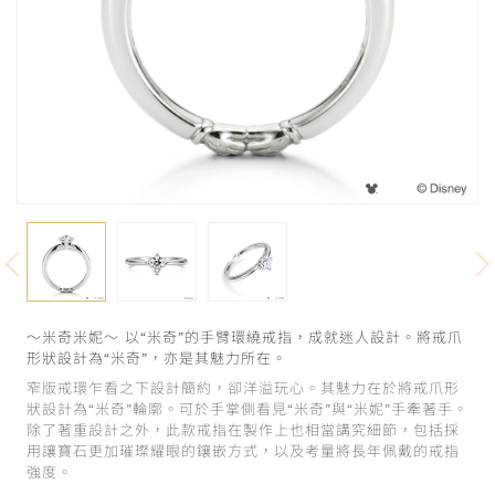
～米奇米妮～ 以“米奇”的手臂環繞戒指，成就迷人設計。將戒爪
形狀設計為“米奇”，亦是其魅力所在。
窄版戒環乍看之下設計簡約，卻洋溢玩心。其魅力在於將戒爪形
狀設計為“米奇”輪廓。可於手掌側看見“米奇”與“米妮”手牽著手。
除了著重設計之外，此款戒指在製作上也相當講究細節，包括採
用讓寶石更加璀璨耀眼的鑲嵌方式，以及考量將長年佩戴的戒指
強度。