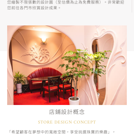
您繪製不限張數的設計圖（至估價為止為免費服務）。非常歡迎
您前往各門市欣賞設計成果。
店鋪設計概念
STORE DESIGN CONCEPT
「希望顧客在夢想中的寬敞空間，享受挑選珠寶的樂趣」，