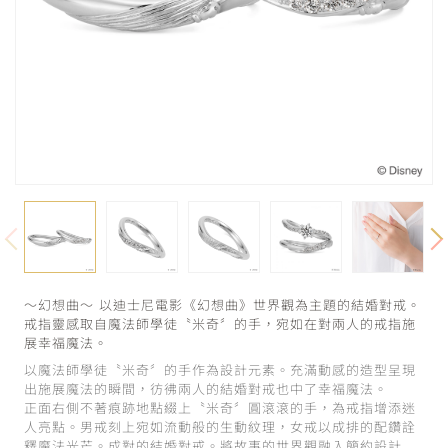
～幻想曲～ 以迪士尼電影《幻想曲》世界觀為主題的結婚對戒。
戒指靈感取自魔法師學徒〝米奇〞的手，宛如在對兩人的戒指施
展幸福魔法。
以魔法師學徒〝米奇〞的手作為設計元素。充滿動感的造型呈現
出施展魔法的瞬間，彷彿兩人的結婚對戒也中了幸福魔法。
正面右側不著痕跡地點綴上〝米奇〞圓滾滾的手，為戒指增添迷
人亮點。男戒刻上宛如流動般的生動紋理，女戒以成排的配鑽詮
釋魔法光芒。成對的結婚對戒。將故事的世界觀融入簡約設計