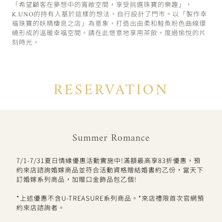
「希望顧客在夢想中的寬敞空間，享受挑選珠寶的樂趣」，
K.UNO的持有人基於這樣的想法，自行設計了門市。以「製作幸
福珠寶的妖精棲息之店」為意象，打造出由柔和鮭魚粉色曲線環
繞形成的溫暖幸福空間。請在此愜意地享用茶飲，度過愉悅的片
刻時光。
RESERVATION
Summer Romance
7/1-7/31夏日情緣優惠活動實施中!滿額最高享83折優惠，預
約來店諮詢婚嫁商品並符合活動資格贈結婚書約乙份，當天下
訂婚嫁系列商品，加贈口金飾品包乙個!
*上述優惠不含U-TREASURE系列商品。*來店禮限首次官網預
約來店諮詢者。