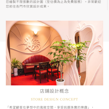
您繪製不限張數的設計圖（至估價為止為免費服務）。非常歡迎
您前往各門市欣賞設計成果。
店鋪設計概念
STORE DESIGN CONCEPT
「希望顧客在夢想中的寬敞空間，享受挑選珠寶的樂趣」，