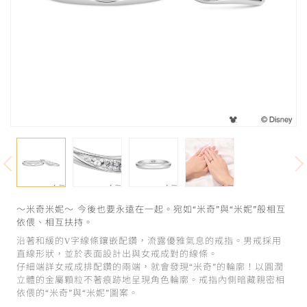
～米奇米妮～ 今後也要永遠在一起。宛如“米奇”與“米妮”般相互
依偎、相互扶持。
沿著和緩的V字線條鑲嵌配鑽，流露優雅氣息的戒指。男戒採用
直線形狀，並於表面設計出與女戒成對的線條。
仔細端詳女戒成排配鑽的兩端，就會發現“米奇”的輪廓！以圓潤
立體的金屬顆粒不著痕跡地呈現角色輪廓。戒指內側暗藏親密相
依偎的“米奇”與“米妮”圖案。