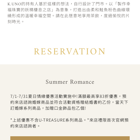
K.UNO的持有人基於這樣的想法，自行設計了門市。以「製作幸
福珠寶的妖精棲息之店」為意象，打造出由柔和鮭魚粉色曲線環
繞形成的溫暖幸福空間。請在此愜意地享用茶飲，度過愉悅的片
刻時光。
RESERVATION
Summer Romance
7/1-7/31夏日情緣優惠活動實施中!滿額最高享83折優惠，預
約來店諮詢婚嫁商品並符合活動資格贈結婚書約乙份，當天下
訂婚嫁系列商品，加贈口金飾品包乙個!
*上述優惠不含U-TREASURE系列商品。*來店禮限首次官網預
約來店諮詢者。