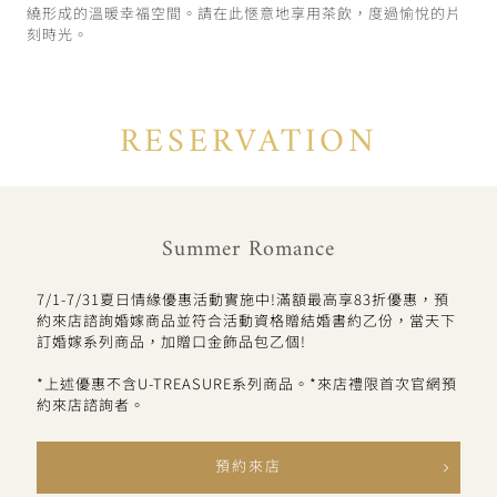
繞形成的溫暖幸福空間。請在此愜意地享用茶飲，度過愉悅的片
刻時光。
RESERVATION
Summer Romance
7/1-7/31夏日情緣優惠活動實施中!滿額最高享83折優惠，預
約來店諮詢婚嫁商品並符合活動資格贈結婚書約乙份，當天下
訂婚嫁系列商品，加贈口金飾品包乙個!
*上述優惠不含U-TREASURE系列商品。*來店禮限首次官網預
約來店諮詢者。
預約來店