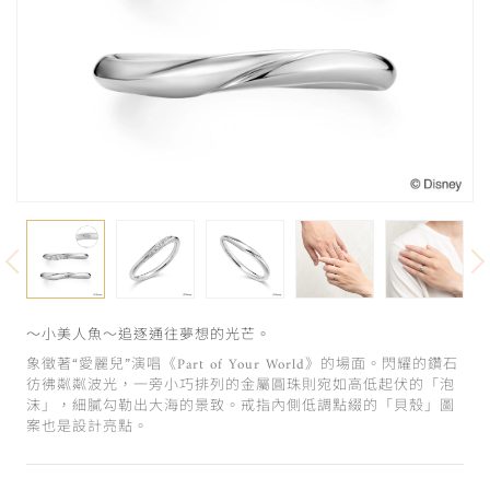
～小美人魚～追逐通往夢想的光芒。
象徵著“愛麗兒”演唱《Part of Your World》的場面。閃耀的鑽石
彷彿粼粼波光，一旁小巧排列的金屬圓珠則宛如高低起伏的「泡
沫」，細膩勾勒出大海的景致。戒指內側低調點綴的「貝殼」圖
案也是設計亮點。