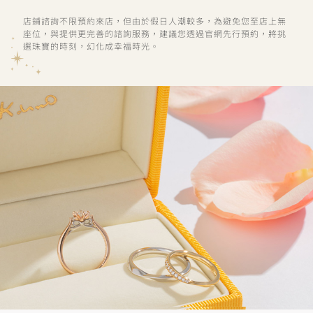
店鋪諮詢不限預約來店，但由於假日人潮較多，為避免您至店上無
座位，與提供更完善的諮詢服務，建議您透過官網先行預約，將挑
選珠寶的時刻，幻化成幸福時光。