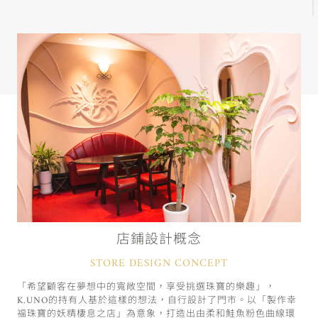
店鋪設計概念
STORE DESIGN CONCEPT
「希望顧客在夢想中的寬敞空間，享受挑選珠寶的樂趣」，
K.UNO的持有人基於這樣的想法，自行設計了門市。以「製作幸
福珠寶的妖精棲息之店」為意象，打造出由柔和鮭魚粉色曲線環