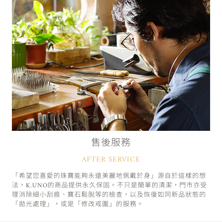
售後服務
AFTER SERVICE
「希望您喜愛的珠寶能夠永遠美麗地佩戴於身」源自於這樣的想
法，K.UNO的商品提供永久保固。不只是簡單的清潔，門市亦受
理消除細小刮痕、寶石鬆脫等的檢查，以及恢復如同新品狀態的
「拋光處理」，或是「修改戒圍」的服務。