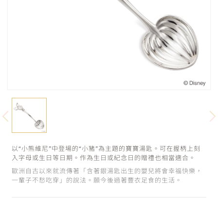
以“小熊維尼”中登場的“小豬”為主題的寶寶湯匙。可在握柄上刻
入字母或生日等日期。作為生日或紀念日的贈禮也相當適合。
歐洲自古以來就流傳著「含著銀湯匙出生的嬰兒將會幸福快樂，
一輩子不愁吃穿」的說法。願今後過著豐衣足食的生活。