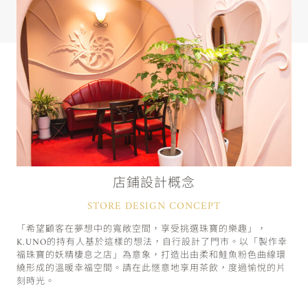
店鋪設計概念
STORE DESIGN CONCEPT
「希望顧客在夢想中的寬敞空間，享受挑選珠寶的樂趣」，
K.UNO的持有人基於這樣的想法，自行設計了門市。以「製作幸
福珠寶的妖精棲息之店」為意象，打造出由柔和鮭魚粉色曲線環
繞形成的溫暖幸福空間。請在此愜意地享用茶飲，度過愉悅的片
刻時光。