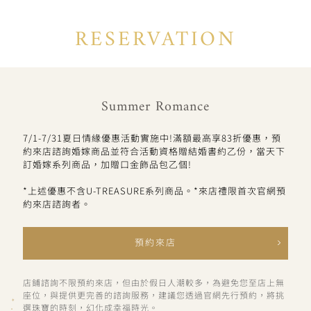
RESERVATION
Summer Romance
7/1-7/31夏日情緣優惠活動實施中!滿額最高享83折優惠，預
約來店諮詢婚嫁商品並符合活動資格贈結婚書約乙份，當天下
訂婚嫁系列商品，加贈口金飾品包乙個!
*上述優惠不含U-TREASURE系列商品。*來店禮限首次官網預
約來店諮詢者。
預約來店
店鋪諮詢不限預約來店，但由於假日人潮較多，為避免您至店上無
座位，與提供更完善的諮詢服務，建議您透過官網先行預約，將挑
選珠寶的時刻，幻化成幸福時光。