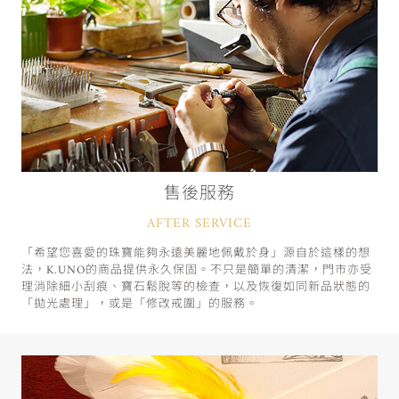
售後服務
AFTER SERVICE
「希望您喜愛的珠寶能夠永遠美麗地佩戴於身」源自於這樣的想
法，K.UNO的商品提供永久保固。不只是簡單的清潔，門市亦受
理消除細小刮痕、寶石鬆脫等的檢查，以及恢復如同新品狀態的
「拋光處理」，或是「修改戒圍」的服務。