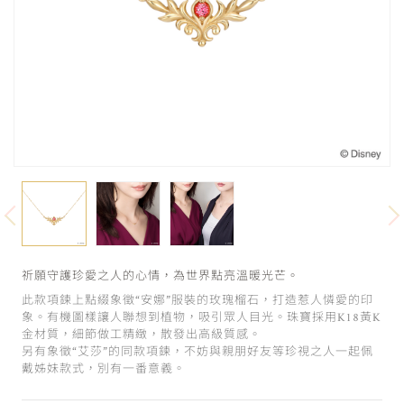
祈願守護珍愛之人的心情，為世界點亮溫暖光芒。
此款項鍊上點綴象徵“安娜”服裝的玫瑰榴石，打造惹人憐愛的印
象。有機圖樣讓人聯想到植物，吸引眾人目光。珠寶採用K18黃K
金材質，細節做工精緻，散發出高級質感。
另有象徵“艾莎”的同款項鍊，不妨與親朋好友等珍視之人一起佩
戴姊妹款式，別有一番意義。