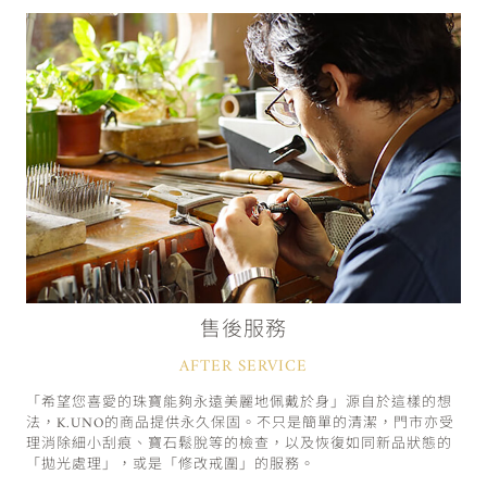
售後服務
AFTER SERVICE
「希望您喜愛的珠寶能夠永遠美麗地佩戴於身」源自於這樣的想
法，K.UNO的商品提供永久保固。不只是簡單的清潔，門市亦受
理消除細小刮痕、寶石鬆脫等的檢查，以及恢復如同新品狀態的
「拋光處理」，或是「修改戒圍」的服務。