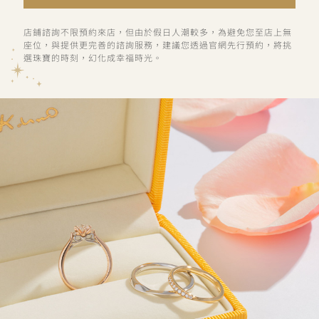
店鋪諮詢不限預約來店，但由於假日人潮較多，為避免您至店上無
座位，與提供更完善的諮詢服務，建議您透過官網先行預約，將挑
選珠寶的時刻，幻化成幸福時光。