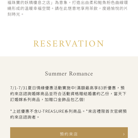
福珠寶的妖精棲息之店」為意象，打造出由柔和鮭魚粉色曲線環
繞形成的溫暖幸福空間。請在此愜意地享用茶飲，度過愉悅的片
刻時光。
RESERVATION
Summer Romance
7/1-7/31夏日情緣優惠活動實施中!滿額最高享83折優惠，預
約來店諮詢婚嫁商品並符合活動資格贈結婚書約乙份，當天下
訂婚嫁系列商品，加贈口金飾品包乙個!
*上述優惠不含U-TREASURE系列商品。*來店禮限首次官網預
約來店諮詢者。
預約來店