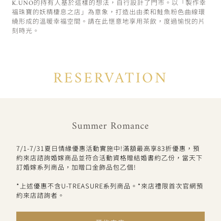
K.UNO的持有人基於這樣的想法，自行設計了門市。以「製作幸
福珠寶的妖精棲息之店」為意象，打造出由柔和鮭魚粉色曲線環
繞形成的溫暖幸福空間。請在此愜意地享用茶飲，度過愉悅的片
刻時光。
RESERVATION
Summer Romance
7/1-7/31夏日情緣優惠活動實施中!滿額最高享83折優惠，預
約來店諮詢婚嫁商品並符合活動資格贈結婚書約乙份，當天下
訂婚嫁系列商品，加贈口金飾品包乙個!
*上述優惠不含U-TREASURE系列商品。*來店禮限首次官網預
約來店諮詢者。