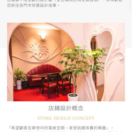
您繪製不限張數的設計圖（至估價為止為免費服務）。非常歡迎
您前往各門市欣賞設計成果。
店鋪設計概念
STORE DESIGN CONCEPT
「希望顧客在夢想中的寬敞空間，享受挑選珠寶的樂趣」，