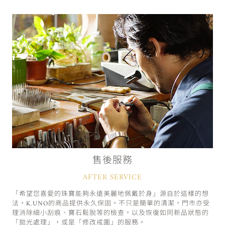
售後服務
AFTER SERVICE
「希望您喜愛的珠寶能夠永遠美麗地佩戴於身」源自於這樣的想
法，K.UNO的商品提供永久保固。不只是簡單的清潔，門市亦受
理消除細小刮痕、寶石鬆脫等的檢查，以及恢復如同新品狀態的
「拋光處理」，或是「修改戒圍」的服務。