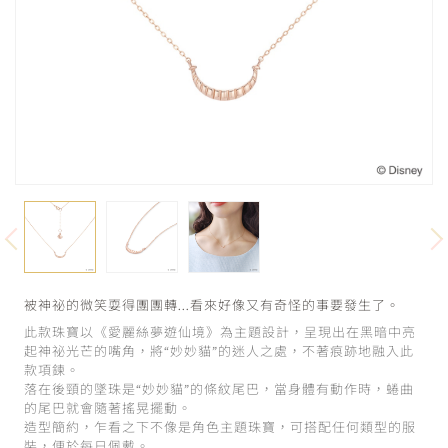
被神祕的微笑耍得團團轉…看來好像又有奇怪的事要發生了。
此款珠寶以《愛麗絲夢遊仙境》為主題設計，呈現出在黑暗中亮
起神祕光芒的嘴角，將“妙妙貓”的迷人之處，不著痕跡地融入此
款項鍊。
落在後頸的墜珠是“妙妙貓”的條紋尾巴，當身體有動作時，蜷曲
的尾巴就會隨著搖晃擺動。
造型簡約，乍看之下不像是角色主題珠寶，可搭配任何類型的服
裝，便於每日佩戴。