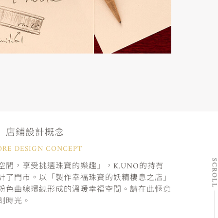
店鋪設計概念
ORE DESIGN CONCEPT
SCRO
間，享受挑選珠寶的樂趣」，K.UNO的持有
計了門市。以「製作幸福珠寶的妖精棲息之店」
粉色曲線環繞形成的溫暖幸福空間。請在此愜意
刻時光。