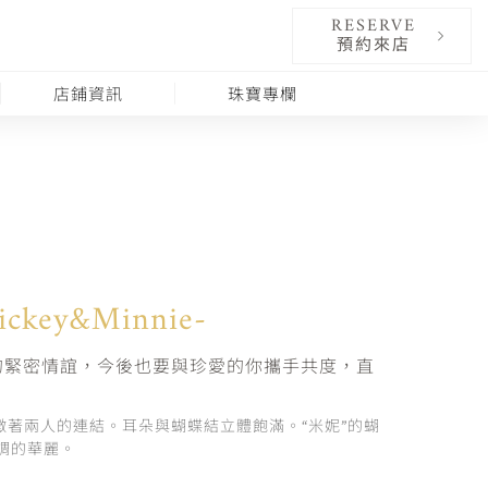
RESERVE
預約來店
店鋪資訊
珠寶專欄
ickey&Minnie-
的緊密情誼，今後也要與珍愛的你攜手共度，直
徵著兩人的連結。耳朵與蝴蝶結立體飽滿。“米妮”的蝴
調的華麗。