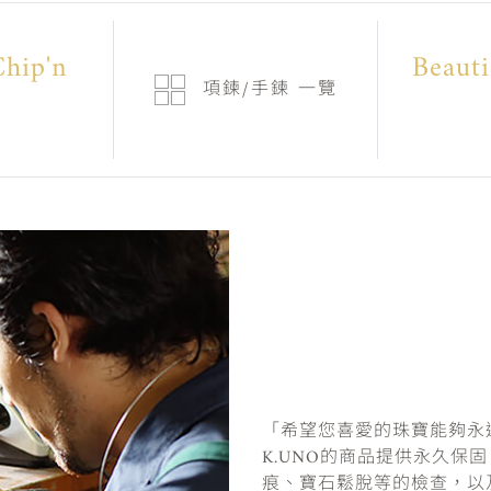
hip'n
Beaut
項鍊/手鍊
一覽
「希望您喜愛的珠寶能夠永
K.UNO的商品提供永久保
痕、寶石鬆脫等的檢查，以