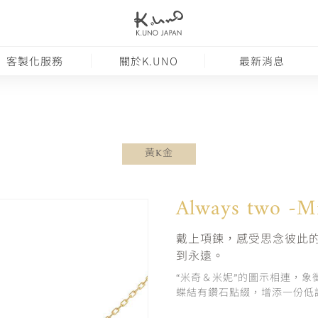
客製化服務
關於K.UNO
最新消息
黃K金
Always two -M
戴上項鍊，感受思念彼此
到永遠。
“米奇＆米妮”的圖示相連，象
蝶結有鑽石點綴，增添一份低