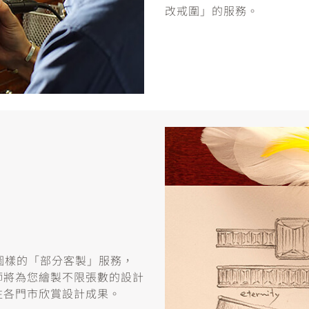
改戒圍」的服務。
或圖樣的「部分客製」服務，
師將為您繪製不限張數的設計
往各門市欣賞設計成果。