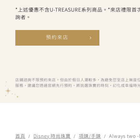
*上述優惠不含U-TREASURE系列商品。*來店禮限
詢者。
預約來店
店鋪諮詢不限預約來店，但由於假日人潮較多，為避免您至店上無座
服務，建議您透過官網先行預約，將挑選珠寶的時刻，幻化成幸福時
首頁
Disney 時尚珠寶
項鍊/手鍊
Always two 