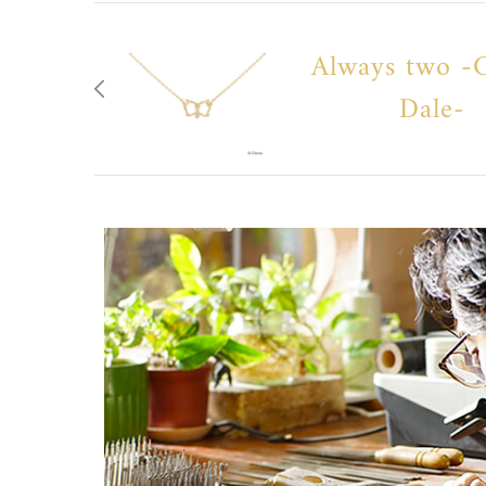
Always two -C
Dale-