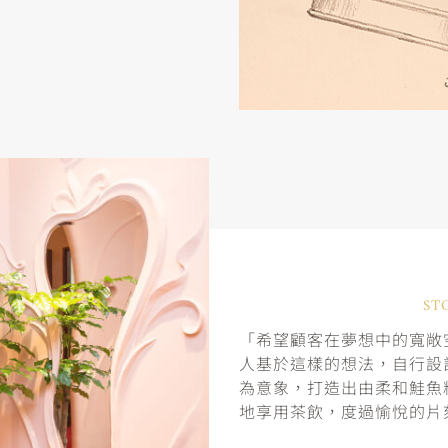
ST
「希望顧客在夢想中的寬敞空
人基於這樣的想法，自行設
為意象，打造出由柔和鮭魚
地享用茶飲，度過愉悅的片