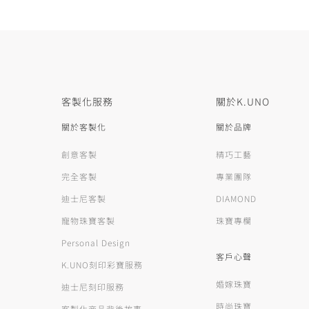
客製化服務
關於K.UNO
關於客製化
關於品牌
創意客製
精巧工藝
完全客製
專業團隊
迪士尼客製
DIAMOND
寵物珠寶客製
珠寶專欄
Personal Design
客戶心聲
K.UNO刻印彩寶服務
婚嫁珠寶
迪士尼刻印服務
時尚珠寶
客製化商品背後故事