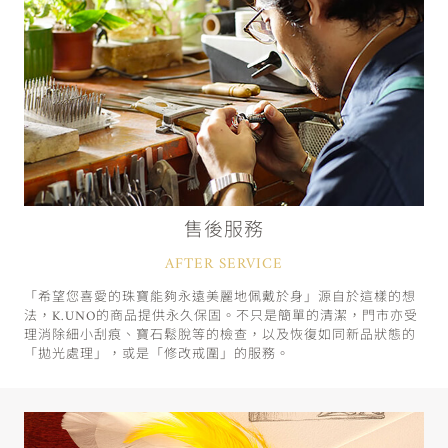
售後服務
AFTER SERVICE
「希望您喜愛的珠寶能夠永遠美麗地佩戴於身」源自於這樣的想
法，K.UNO的商品提供永久保固。不只是簡單的清潔，門市亦受
理消除細小刮痕、寶石鬆脫等的檢查，以及恢復如同新品狀態的
「拋光處理」，或是「修改戒圍」的服務。