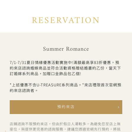
RESERVATION
Summer Romance
7/1-7/31夏日情緣優惠活動實施中!滿額最高享83折優惠，預
約來店諮詢婚嫁商品並符合活動資格贈結婚書約乙份，當天下
訂婚嫁系列商品，加贈口金飾品包乙個!
*上述優惠不含U-TREASURE系列商品。*來店禮限首次官網預
約來店諮詢者。
預約來店
店鋪諮詢不限預約來店，但由於假日人潮較多，為避免您至店上無
座位，與提供更完善的諮詢服務，建議您透過官網先行預約，將挑