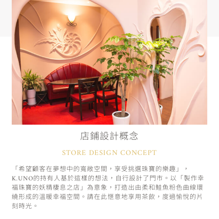
店鋪設計概念
STORE DESIGN CONCEPT
「希望顧客在夢想中的寬敞空間，享受挑選珠寶的樂趣」，
K.UNO的持有人基於這樣的想法，自行設計了門市。以「製作幸
福珠寶的妖精棲息之店」為意象，打造出由柔和鮭魚粉色曲線環
繞形成的溫暖幸福空間。請在此愜意地享用茶飲，度過愉悅的片
刻時光。