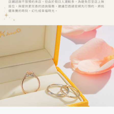
店鋪諮詢不限預約來店，但由於假日人潮較多，為避免您至店上無
座位，與提供更完善的諮詢服務，建議您透過官網先行預約，將挑
選珠寶的時刻，幻化成幸福時光。