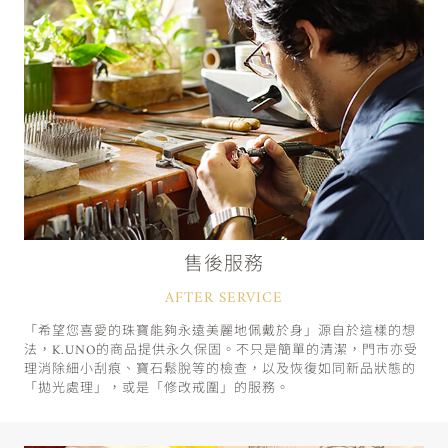
售後服務
AFTER SERVICE
「希望您喜愛的珠寶能夠永遠美麗地佩戴於身」源自於這樣的想
法，K.UNO的商品提供永久保固。不只是簡單的清潔，門市亦受
理消除細小刮痕、寶石鬆脫等的檢查，以及恢復如同新品狀態的
「拋光處理」，或是「修改戒圍」的服務。