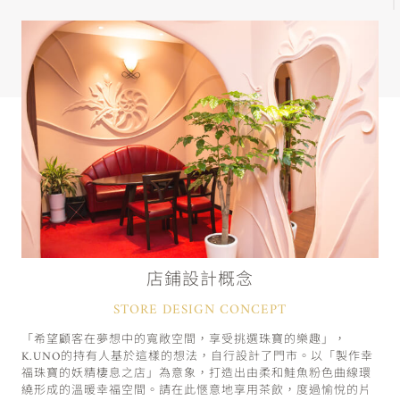
店鋪設計概念
STORE DESIGN CONCEPT
「希望顧客在夢想中的寬敞空間，享受挑選珠寶的樂趣」，
K.UNO的持有人基於這樣的想法，自行設計了門市。以「製作幸
福珠寶的妖精棲息之店」為意象，打造出由柔和鮭魚粉色曲線環
繞形成的溫暖幸福空間。請在此愜意地享用茶飲，度過愉悅的片