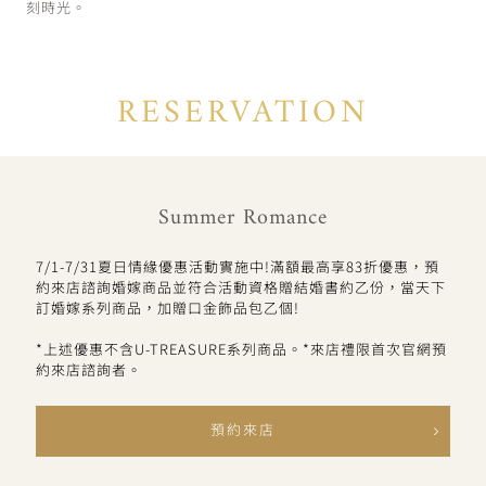
刻時光。
RESERVATION
Summer Romance
7/1-7/31夏日情緣優惠活動實施中!滿額最高享83折優惠，預
約來店諮詢婚嫁商品並符合活動資格贈結婚書約乙份，當天下
訂婚嫁系列商品，加贈口金飾品包乙個!
*上述優惠不含U-TREASURE系列商品。*來店禮限首次官網預
約來店諮詢者。
預約來店