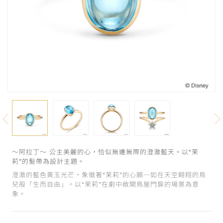
～阿拉丁～ 公主美麗的心，恰似無邊無際的澄澈藍天。以“茉
莉”的髮帶為設計主題。
澄澈的藍色黃玉光芒，象徵著“茉莉”的心願─如在天空翱翔的鳥
兒般「生而自由」。以“茉莉”在劇中敞開鳥屋門扉的場景為意
象。