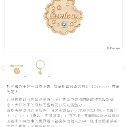
您也會忍不住一口咬下去…請享用這片奇妙無比（Curious）的餅
乾吧！
此款戒指以《愛麗絲夢遊仙境》故事中登場的餅乾作為設計概
念。大口咬下的痕跡既富有玩心又充滿魅力。
綴以美麗澄澈的淺藍色「海之滴鑽石」，增添典雅印象。表面刻
上「Curious（奇妙、不可思議）」的字樣，背面則設計出愛麗絲
的輪廓，將故事的世界觀不著痕跡地融入其中。墜珠會隨著手的
動作而擺動，閃耀細緻光芒。