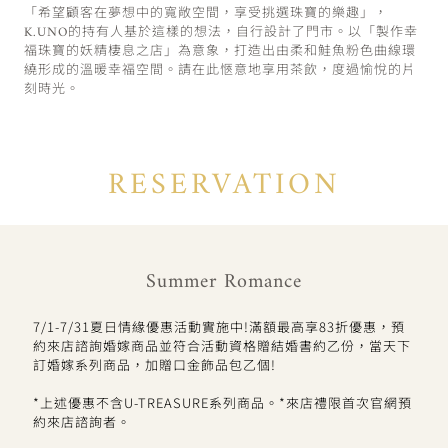
「希望顧客在夢想中的寬敞空間，享受挑選珠寶的樂趣」，
K.UNO的持有人基於這樣的想法，自行設計了門市。以「製作幸
福珠寶的妖精棲息之店」為意象，打造出由柔和鮭魚粉色曲線環
繞形成的溫暖幸福空間。請在此愜意地享用茶飲，度過愉悅的片
刻時光。
RESERVATION
Summer Romance
7/1-7/31夏日情緣優惠活動實施中!滿額最高享83折優惠，預
約來店諮詢婚嫁商品並符合活動資格贈結婚書約乙份，當天下
訂婚嫁系列商品，加贈口金飾品包乙個!
*上述優惠不含U-TREASURE系列商品。*來店禮限首次官網預
約來店諮詢者。