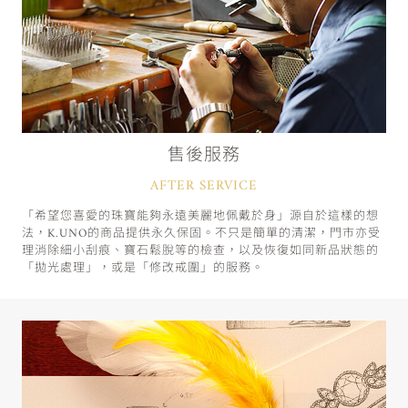
售後服務
AFTER SERVICE
「希望您喜愛的珠寶能夠永遠美麗地佩戴於身」源自於這樣的想
法，K.UNO的商品提供永久保固。不只是簡單的清潔，門市亦受
理消除細小刮痕、寶石鬆脫等的檢查，以及恢復如同新品狀態的
「拋光處理」，或是「修改戒圍」的服務。