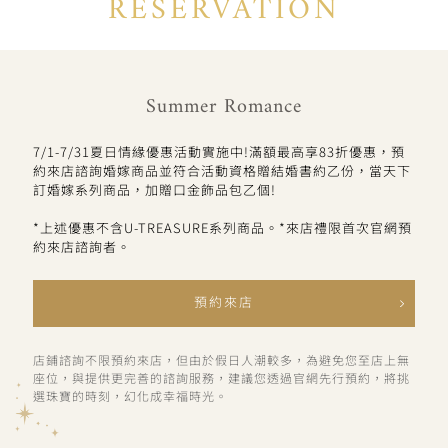
RESERVATION
Summer Romance
7/1-7/31夏日情緣優惠活動實施中!滿額最高享83折優惠，預
約來店諮詢婚嫁商品並符合活動資格贈結婚書約乙份，當天下
訂婚嫁系列商品，加贈口金飾品包乙個!
*上述優惠不含U-TREASURE系列商品。*來店禮限首次官網預
約來店諮詢者。
預約來店
店鋪諮詢不限預約來店，但由於假日人潮較多，為避免您至店上無
座位，與提供更完善的諮詢服務，建議您透過官網先行預約，將挑
選珠寶的時刻，幻化成幸福時光。