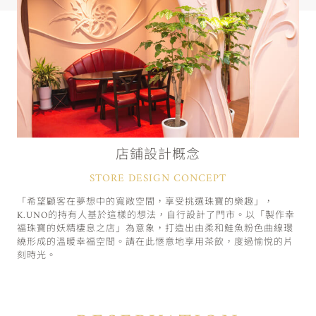
店鋪設計概念
STORE DESIGN CONCEPT
「希望顧客在夢想中的寬敞空間，享受挑選珠寶的樂趣」，
K.UNO的持有人基於這樣的想法，自行設計了門市。以「製作幸
福珠寶的妖精棲息之店」為意象，打造出由柔和鮭魚粉色曲線環
繞形成的溫暖幸福空間。請在此愜意地享用茶飲，度過愉悅的片
刻時光。