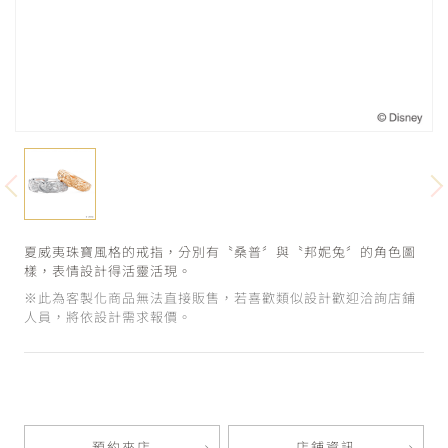
夏威夷珠寶風格的戒指，分別有〝桑普〞與〝邦妮兔〞的角色圖
樣，表情設計得活靈活現。
※此為客製化商品無法直接販售，若喜歡類似設計歡迎洽詢店鋪
人員，將依設計需求報價。