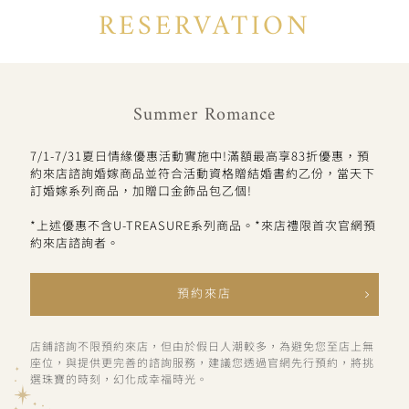
RESERVATION
Summer Romance
7/1-7/31夏日情緣優惠活動實施中!滿額最高享83折優惠，預
約來店諮詢婚嫁商品並符合活動資格贈結婚書約乙份，當天下
訂婚嫁系列商品，加贈口金飾品包乙個!
*上述優惠不含U-TREASURE系列商品。*來店禮限首次官網預
約來店諮詢者。
預約來店
店鋪諮詢不限預約來店，但由於假日人潮較多，為避免您至店上無
座位，與提供更完善的諮詢服務，建議您透過官網先行預約，將挑
選珠寶的時刻，幻化成幸福時光。