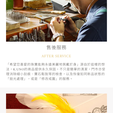
售後服務
AFTER SERVICE
「希望您喜愛的珠寶能夠永遠美麗地佩戴於身」源自於這樣的想
法，K.UNO的商品提供永久保固。不只是簡單的清潔，門市亦受
理消除細小刮痕、寶石鬆脫等的檢查，以及恢復如同新品狀態的
「拋光處理」，或是「修改戒圍」的服務。