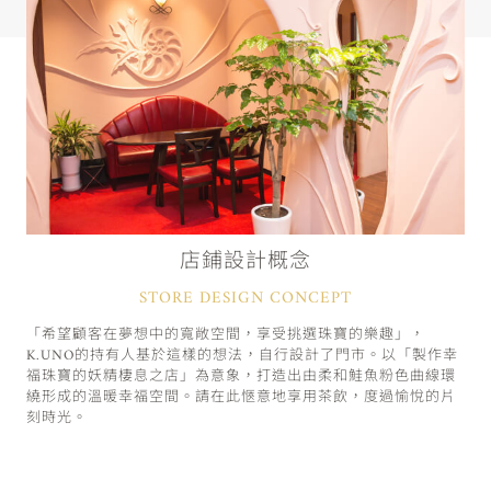
店鋪設計概念
STORE DESIGN CONCEPT
「希望顧客在夢想中的寬敞空間，享受挑選珠寶的樂趣」，
K.UNO的持有人基於這樣的想法，自行設計了門市。以「製作幸
福珠寶的妖精棲息之店」為意象，打造出由柔和鮭魚粉色曲線環
繞形成的溫暖幸福空間。請在此愜意地享用茶飲，度過愉悅的片
刻時光。