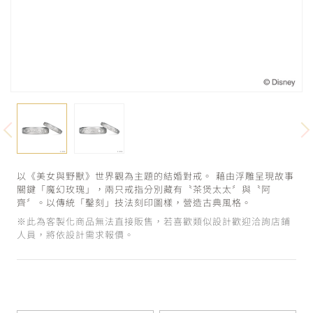
以《美女與野獸》世界觀為主題的結婚對戒。 藉由浮雕呈現故事
關鍵「魔幻玫瑰」，兩只戒指分別藏有〝茶煲太太〞與〝阿
齊〞。以傳統「鑿刻」技法刻印圖樣，營造古典風格。
※此為客製化商品無法直接販售，若喜歡類似設計歡迎洽詢店鋪
人員，將依設計需求報價。