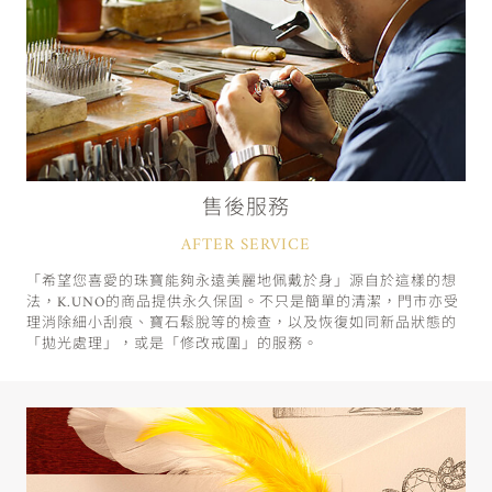
售後服務
AFTER SERVICE
「希望您喜愛的珠寶能夠永遠美麗地佩戴於身」源自於這樣的想
法，K.UNO的商品提供永久保固。不只是簡單的清潔，門市亦受
理消除細小刮痕、寶石鬆脫等的檢查，以及恢復如同新品狀態的
「拋光處理」，或是「修改戒圍」的服務。