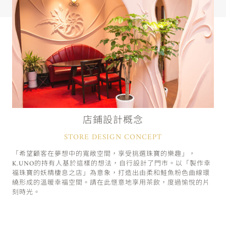
店鋪設計概念
STORE DESIGN CONCEPT
「希望顧客在夢想中的寬敞空間，享受挑選珠寶的樂趣」，
K.UNO的持有人基於這樣的想法，自行設計了門市。以「製作幸
福珠寶的妖精棲息之店」為意象，打造出由柔和鮭魚粉色曲線環
繞形成的溫暖幸福空間。請在此愜意地享用茶飲，度過愉悅的片
刻時光。