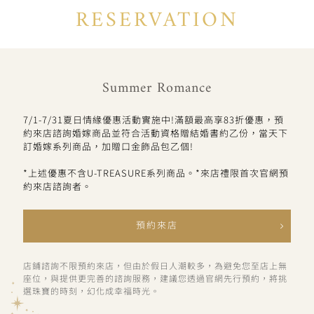
RESERVATION
Summer Romance
7/1-7/31夏日情緣優惠活動實施中!滿額最高享83折優惠，預
約來店諮詢婚嫁商品並符合活動資格贈結婚書約乙份，當天下
訂婚嫁系列商品，加贈口金飾品包乙個!
*上述優惠不含U-TREASURE系列商品。*來店禮限首次官網預
約來店諮詢者。
預約來店
店鋪諮詢不限預約來店，但由於假日人潮較多，為避免您至店上無
座位，與提供更完善的諮詢服務，建議您透過官網先行預約，將挑
選珠寶的時刻，幻化成幸福時光。