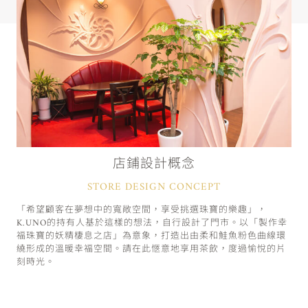
店鋪設計概念
STORE DESIGN CONCEPT
「希望顧客在夢想中的寬敞空間，享受挑選珠寶的樂趣」，
K.UNO的持有人基於這樣的想法，自行設計了門市。以「製作幸
福珠寶的妖精棲息之店」為意象，打造出由柔和鮭魚粉色曲線環
繞形成的溫暖幸福空間。請在此愜意地享用茶飲，度過愉悅的片
刻時光。