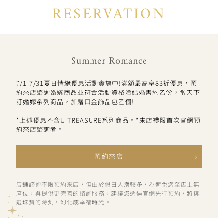
RESERVATION
Summer Romance
7/1-7/31夏日情緣優惠活動實施中!滿額最高享83折優惠，預
約來店諮詢婚嫁商品並符合活動資格贈結婚書約乙份，當天下
訂婚嫁系列商品，加贈口金飾品包乙個!
*上述優惠不含U-TREASURE系列商品。*來店禮限首次官網預
約來店諮詢者。
預約來店
店鋪諮詢不限預約來店，但由於假日人潮較多，為避免您至店上無
座位，與提供更完善的諮詢服務，建議您透過官網先行預約，將挑
選珠寶的時刻，幻化成幸福時光。