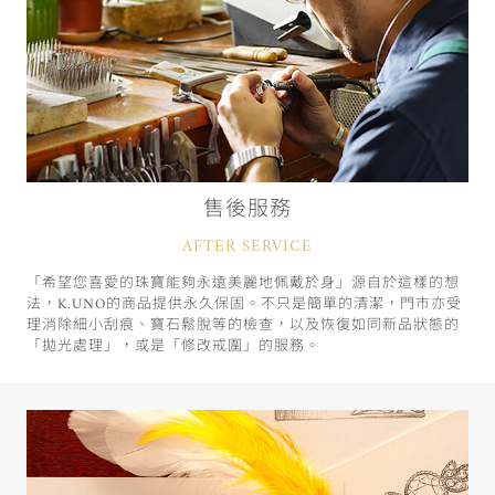
售後服務
AFTER SERVICE
「希望您喜愛的珠寶能夠永遠美麗地佩戴於身」源自於這樣的想
法，K.UNO的商品提供永久保固。不只是簡單的清潔，門市亦受
理消除細小刮痕、寶石鬆脫等的檢查，以及恢復如同新品狀態的
「拋光處理」，或是「修改戒圍」的服務。