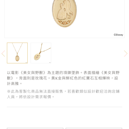
以電影《美女與野獸》為主題的項鍊墜飾。表面描繪《美女與野
獸》，背面則是玫瑰花。黃K金與鮮紅色的紅寶石互相輝映，設
計高雅。
※此為客製化商品無法直接販售，若喜歡類似設計歡迎洽詢店鋪
人員，將依設計需求報價。