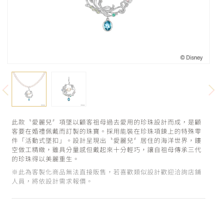
此款〝愛麗兒〞項墜以顧客祖母過去愛用的珍珠設計而成，是顧
客要在婚禮佩戴而訂製的珠寶。採用能裝在珍珠項鍊上的特殊零
件「活動式墜扣」。設計呈現出〝愛麗兒〞居住的海洋世界，鏤
空做工精緻，雖具分量感但戴起來十分輕巧，讓自祖母傳承三代
的珍珠得以美麗重生。
※此為客製化商品無法直接販售，若喜歡類似設計歡迎洽詢店鋪
人員，將依設計需求報價。