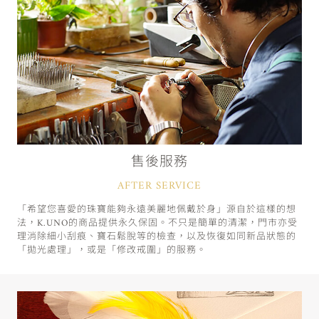
售後服務
AFTER SERVICE
「希望您喜愛的珠寶能夠永遠美麗地佩戴於身」源自於這樣的想
法，K.UNO的商品提供永久保固。不只是簡單的清潔，門市亦受
理消除細小刮痕、寶石鬆脫等的檢查，以及恢復如同新品狀態的
「拋光處理」，或是「修改戒圍」的服務。