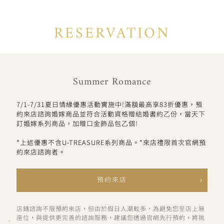
RESERVATION
Summer Romance
7/1-7/31夏日情緣優惠活動實施中!滿額最高享83折優惠，預
約來店諮詢婚嫁商品並符合活動資格贈結婚書約乙份，當天下
訂婚嫁系列商品，加贈口金飾品包乙個!
*上述優惠不含U-TREASURE系列商品。*來店禮限首次官網預
約來店諮詢者。
預約來店
店鋪諮詢不限預約來店，但由於假日人潮較多，為避免您至店上無
座位，與提供更完善的諮詢服務，建議您透過官網先行預約，將挑