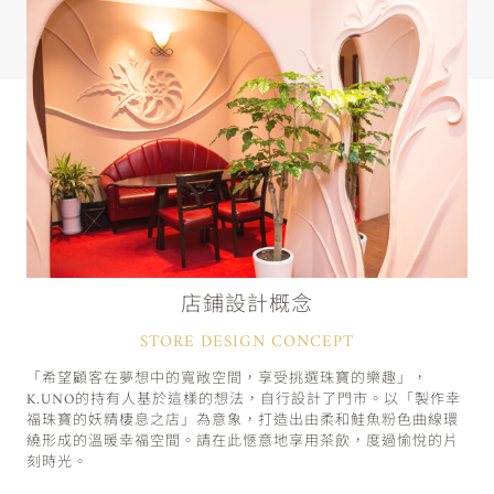
店鋪設計概念
STORE DESIGN CONCEPT
「希望顧客在夢想中的寬敞空間，享受挑選珠寶的樂趣」，
K.UNO的持有人基於這樣的想法，自行設計了門市。以「製作幸
福珠寶的妖精棲息之店」為意象，打造出由柔和鮭魚粉色曲線環
繞形成的溫暖幸福空間。請在此愜意地享用茶飲，度過愉悅的片
刻時光。