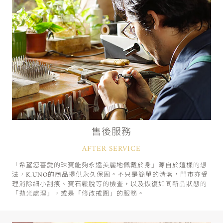
售後服務
AFTER SERVICE
「希望您喜愛的珠寶能夠永遠美麗地佩戴於身」源自於這樣的想
法，K.UNO的商品提供永久保固。不只是簡單的清潔，門市亦受
理消除細小刮痕、寶石鬆脫等的檢查，以及恢復如同新品狀態的
「拋光處理」，或是「修改戒圍」的服務。