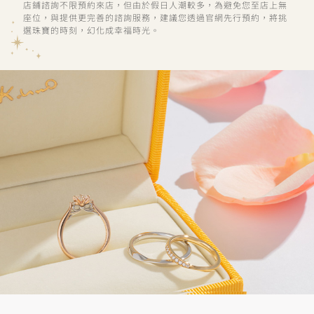
店鋪諮詢不限預約來店，但由於假日人潮較多，為避免您至店上無
座位，與提供更完善的諮詢服務，建議您透過官網先行預約，將挑
選珠寶的時刻，幻化成幸福時光。