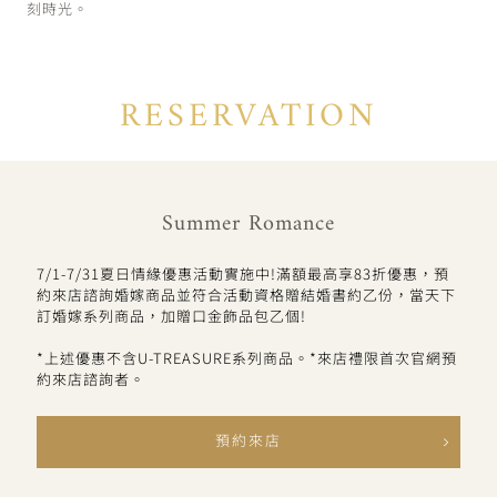
刻時光。
RESERVATION
Summer Romance
7/1-7/31夏日情緣優惠活動實施中!滿額最高享83折優惠，預
約來店諮詢婚嫁商品並符合活動資格贈結婚書約乙份，當天下
訂婚嫁系列商品，加贈口金飾品包乙個!
*上述優惠不含U-TREASURE系列商品。*來店禮限首次官網預
約來店諮詢者。
預約來店