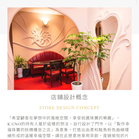
店鋪設計概念
STORE DESIGN CONCEPT
「希望顧客在夢想中的寬敞空間，享受挑選珠寶的樂趣」，
K.UNO的持有人基於這樣的想法，自行設計了門市。以「製作幸
福珠寶的妖精棲息之店」為意象，打造出由柔和鮭魚粉色曲線環
繞形成的溫暖幸福空間。請在此愜意地享用茶飲，度過愉悅的片