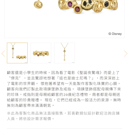
顧客還是小學生的時候，因為看了電影《聖誕夜驚魂》而愛上了
〝傑克〞，並且驚訝地想著「這也是迪士尼嗎？」，而深深迷上
了電影的世界觀。 懷抱著希望有一天能製作客製化珠寶的心願，
顧客向我們訂製此款項鍊墜飾及戒指。 項鍊墜飾搭配母親傳下來
的珍珠，戒指則是母親給顧客的20歲紀念禮物，兩者都是母親送
給顧客的珍貴贈禮。 現在，它們已經成為一股活力的泉源，無時
無刻為顧客帶來滿滿朝氣。
※此為客製化商品無法直接販售，若喜歡類似設計歡迎洽詢店鋪
人員，將依設計需求報價。