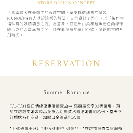
STORE DESIGN CONCEPT
「希望顧客在夢想中的寬敞空間，享受挑選珠寶的樂趣」，
K.UNO的持有人基於這樣的想法，自行設計了門市。以「製作幸
福珠寶的妖精棲息之店」為意象，打造出由柔和鮭魚粉色曲線環
繞形成的溫暖幸福空間。請在此愜意地享用茶飲，度過愉悅的片
刻時光。
RESERVATION
Summer Romance
7/1-7/31夏日情緣優惠活動實施中!滿額最高享83折優惠，預
約來店諮詢婚嫁商品並符合活動資格贈結婚書約乙份，當天下
訂婚嫁系列商品，加贈口金飾品包乙個!
*上述優惠不含U-TREASURE系列商品。*來店禮限首次官網預