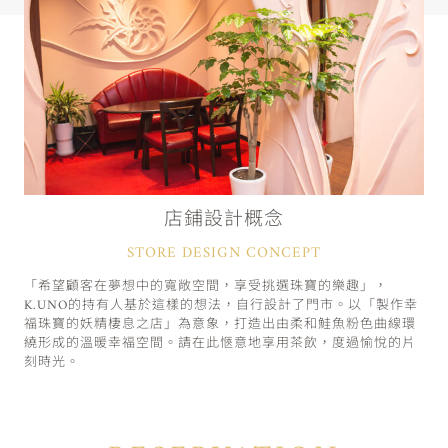
店鋪設計概念
STORE DESIGN CONCEPT
「希望顧客在夢想中的寬敞空間，享受挑選珠寶的樂趣」，
K.UNO的持有人基於這樣的想法，自行設計了門市。以「製作幸
福珠寶的妖精棲息之店」為意象，打造出由柔和鮭魚粉色曲線環
繞形成的溫暖幸福空間。請在此愜意地享用茶飲，度過愉悅的片
刻時光。