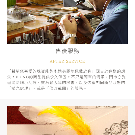
售後服務
AFTER SERVICE
「希望您喜愛的珠寶能夠永遠美麗地佩戴於身」源自於這樣的想
法，K.UNO的商品提供永久保固。不只是簡單的清潔，門市亦受
理消除細小刮痕、寶石鬆脫等的檢查，以及恢復如同新品狀態的
「拋光處理」，或是「修改戒圍」的服務。