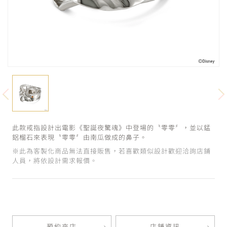
此款戒指設計出電影《聖誕夜驚魂》中登場的〝零零〞，並以錳
鋁榴石來表現〝零零〞由南瓜做成的鼻子。
※此為客製化商品無法直接販售，若喜歡類似設計歡迎洽詢店鋪
人員，將依設計需求報價。