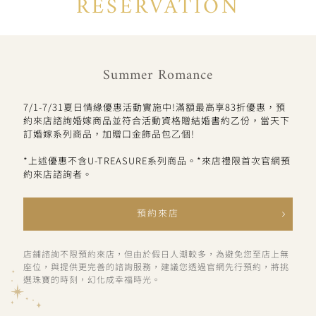
RESERVATION
Summer Romance
7/1-7/31夏日情緣優惠活動實施中!滿額最高享83折優惠，預
約來店諮詢婚嫁商品並符合活動資格贈結婚書約乙份，當天下
訂婚嫁系列商品，加贈口金飾品包乙個!
*上述優惠不含U-TREASURE系列商品。*來店禮限首次官網預
約來店諮詢者。
預約來店
店鋪諮詢不限預約來店，但由於假日人潮較多，為避免您至店上無
座位，與提供更完善的諮詢服務，建議您透過官網先行預約，將挑
選珠寶的時刻，幻化成幸福時光。