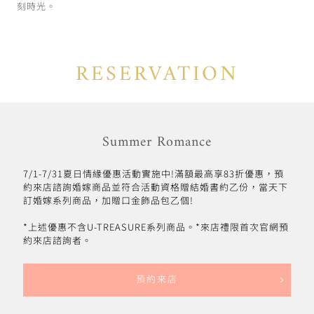
刻時光。
RESERVATION
Summer Romance
7/1-7/31夏日情緣優惠活動實施中!滿額最高享83折優惠，預
約來店諮詢婚嫁商品並符合活動資格贈結婚書約乙份，當天下
訂婚嫁系列商品，加贈口金飾品包乙個!
*上述優惠不含U-TREASURE系列商品。*來店禮限首次官網預
約來店諮詢者。
預約來店