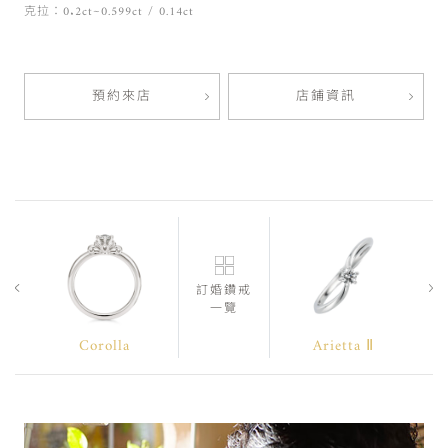
克拉：0.2ct~0.599ct / 0.14ct
預約來店
店鋪資訊
訂婚鑽戒
一覽
Corolla
Arietta Ⅱ