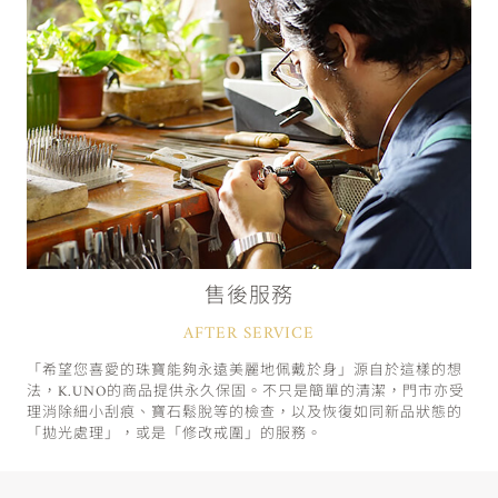
售後服務
AFTER SERVICE
「希望您喜愛的珠寶能夠永遠美麗地佩戴於身」源自於這樣的想
法，K.UNO的商品提供永久保固。不只是簡單的清潔，門市亦受
理消除細小刮痕、寶石鬆脫等的檢查，以及恢復如同新品狀態的
「拋光處理」，或是「修改戒圍」的服務。