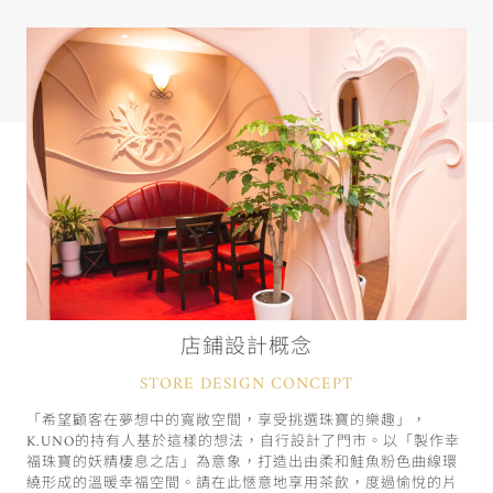
店鋪設計概念
STORE DESIGN CONCEPT
「希望顧客在夢想中的寬敞空間，享受挑選珠寶的樂趣」，
K.UNO的持有人基於這樣的想法，自行設計了門市。以「製作幸
福珠寶的妖精棲息之店」為意象，打造出由柔和鮭魚粉色曲線環
繞形成的溫暖幸福空間。請在此愜意地享用茶飲，度過愉悅的片