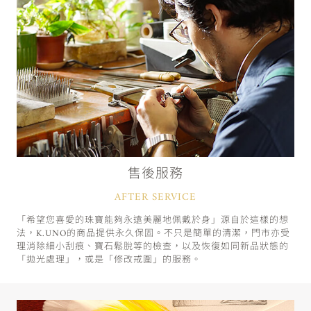
售後服務
AFTER SERVICE
「希望您喜愛的珠寶能夠永遠美麗地佩戴於身」源自於這樣的想
法，K.UNO的商品提供永久保固。不只是簡單的清潔，門市亦受
理消除細小刮痕、寶石鬆脫等的檢查，以及恢復如同新品狀態的
「拋光處理」，或是「修改戒圍」的服務。