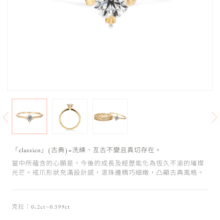
「classico」(古典)=洗練、亙古不變且真切存在。
當中所蘊含的心願是，今後的成長及經歷能化為恆久不渝的璀璨
光芒。戒爪形狀充滿設計感，滾珠邊精巧細緻，凸顯古典風格。
克拉：0.2ct~0.599ct