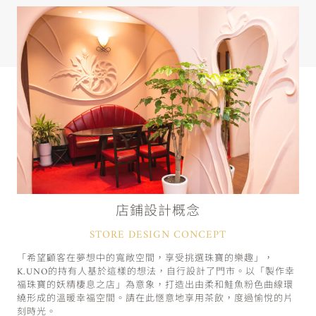
店鋪設計概念
STORE DESIGN CONCEPT
「希望顧客在夢想中的寬敞空間，享受挑選珠寶的樂趣」，
K.UNO的持有人基於這樣的想法，自行設計了門市。以「製作幸
福珠寶的妖精棲息之店」為意象，打造出由柔和鮭魚粉色曲線環
繞形成的溫暖幸福空間。請在此愜意地享用茶飲，度過愉悅的片
刻時光。