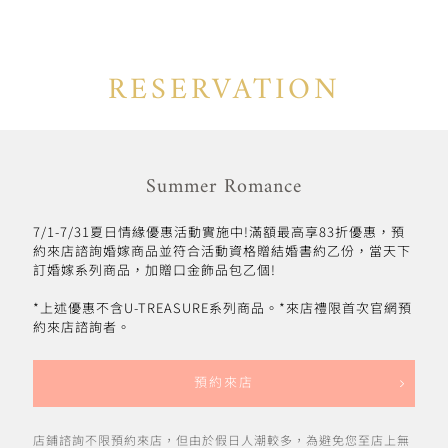
RESERVATION
Summer Romance
7/1-7/31夏日情緣優惠活動實施中!滿額最高享83折優惠，預
約來店諮詢婚嫁商品並符合活動資格贈結婚書約乙份，當天下
訂婚嫁系列商品，加贈口金飾品包乙個!
*上述優惠不含U-TREASURE系列商品。*來店禮限首次官網預
約來店諮詢者。
預約來店
店鋪諮詢不限預約來店，但由於假日人潮較多，為避免您至店上無