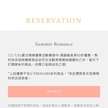
RESERVATION
Summer Romance
7/1-7/31夏日情緣優惠活動實施中!滿額最高享83折優惠，預
約來店諮詢婚嫁商品並符合活動資格贈結婚書約乙份，當天下
訂婚嫁系列商品，加贈口金飾品包乙個!
*上述優惠不含U-TREASURE系列商品。*來店禮限首次官網預
約來店諮詢者。
預約來店
店鋪諮詢不限預約來店，但由於假日人潮較多，為避免您至店上無