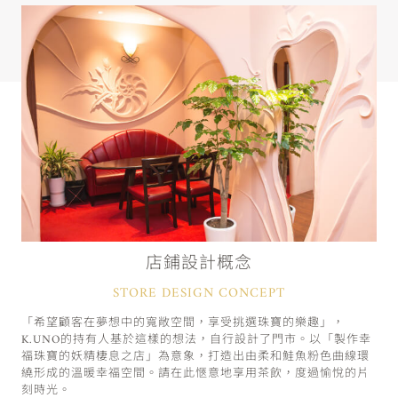
店鋪設計概念
STORE DESIGN CONCEPT
「希望顧客在夢想中的寬敞空間，享受挑選珠寶的樂趣」，
K.UNO的持有人基於這樣的想法，自行設計了門市。以「製作幸
福珠寶的妖精棲息之店」為意象，打造出由柔和鮭魚粉色曲線環
繞形成的溫暖幸福空間。請在此愜意地享用茶飲，度過愉悅的片
刻時光。