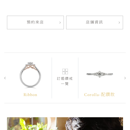
預約來店
店鋪資訊
訂婚鑽戒
一覽
Ribbon
Corolla-配鑽款