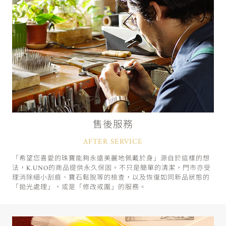
售後服務
AFTER SERVICE
「希望您喜愛的珠寶能夠永遠美麗地佩戴於身」源自於這樣的想
法，K.UNO的商品提供永久保固。不只是簡單的清潔，門市亦受
理消除細小刮痕、寶石鬆脫等的檢查，以及恢復如同新品狀態的
「拋光處理」，或是「修改戒圍」的服務。