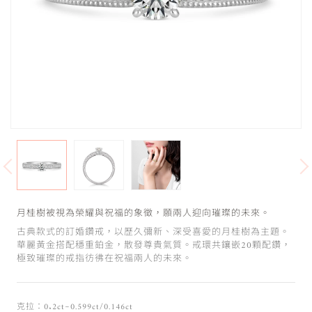
月桂樹被視為榮耀與祝福的象徵，願兩人迎向璀璨的未來。
古典款式的訂婚鑽戒，以歷久彌新、深受喜愛的月桂樹為主題。
華麗黃金搭配穩重鉑金，散發尊貴氣質。戒環共鑲嵌20顆配鑽，
極致璀璨的戒指彷彿在祝福兩人的未來。
克拉：0.2ct~0.599ct/0.146ct