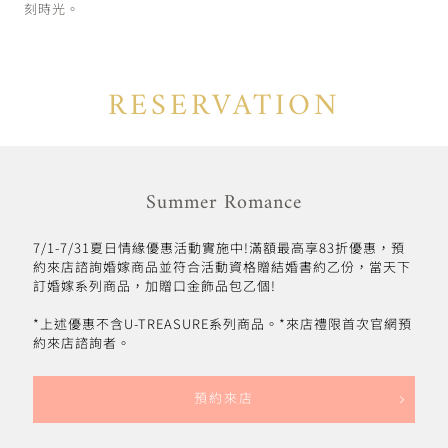
刻時光。
RESERVATION
Summer Romance
7/1-7/31夏日情緣優惠活動實施中!滿額最高享83折優惠，預
約來店諮詢婚嫁商品並符合活動資格贈結婚書約乙份，當天下
訂婚嫁系列商品，加贈口金飾品包乙個!
*上述優惠不含U-TREASURE系列商品。*來店禮限首次官網預
約來店諮詢者。
預約來店