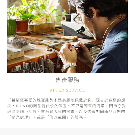
售後服務
AFTER SERVICE
「希望您喜愛的珠寶能夠永遠美麗地佩戴於身」源自於這樣的想
法，K.UNO的商品提供永久保固。不只是簡單的清潔，門市亦受
理消除細小刮痕、寶石鬆脫等的檢查，以及恢復如同新品狀態的
「拋光處理」，或是「修改戒圍」的服務。