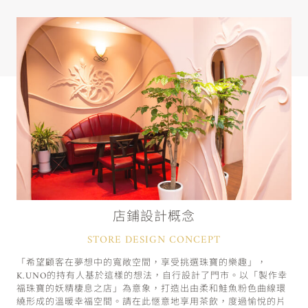
店鋪設計概念
STORE DESIGN CONCEPT
「希望顧客在夢想中的寬敞空間，享受挑選珠寶的樂趣」，
K.UNO的持有人基於這樣的想法，自行設計了門市。以「製作幸
福珠寶的妖精棲息之店」為意象，打造出由柔和鮭魚粉色曲線環
繞形成的溫暖幸福空間。請在此愜意地享用茶飲，度過愉悅的片