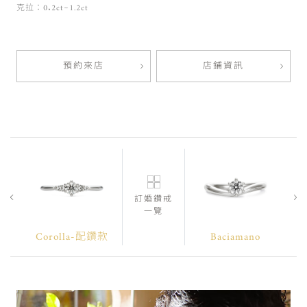
克拉：0.2ct~1.2ct
預約來店
店鋪資訊
訂婚鑽戒
一覽
Corolla-配鑽款
Baciamano