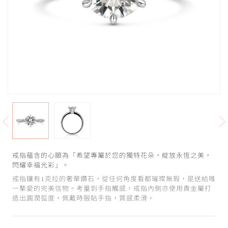
戒指蘊含的心願為「希望專屬於您的獨特花朵，綻放永恆之美，
閃耀幸福光彩」。
戒指鑲有1克拉的奢華鑽石，從任何角度看都璀璨無瑕，是送給唯
一摯愛的完美信物。考量到手指觸感，戒指內側亦使用貴金屬打
造出圓潤弧度，佩戴時服貼手指，質感柔滑。