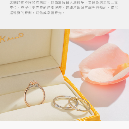
店鋪諮詢不限預約來店，但由於假日人潮較多，為避免您至店上無
座位，與提供更完善的諮詢服務，建議您透過官網先行預約，將挑
選珠寶的時刻，幻化成幸福時光。